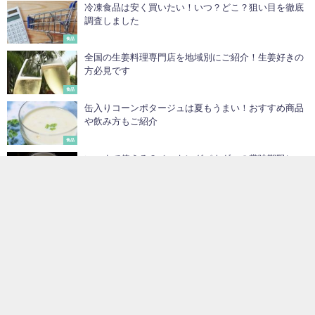
冷凍食品は安く買いたい！いつ？どこ？狙い目を徹底
調査しました
食品
全国の生姜料理専門店を地域別にご紹介！生姜好きの
方必見です
食品
缶入りコーンポタージュは夏もうまい！おすすめ商品
や飲み方もご紹介
食品
いつまで使える？ベーキングパウダーの賞味期限につ
いて調べてみた！
食品
リンゴ酢とアレルギーの意外な関係！シラカバ花粉症
の人は要注意？
健康と栄養
醤油ソフトクリームはどこで食べられるの？おすすめ
9種徹底解説
食品
ガーリックチップの使い方７選！作り方や保存法、人