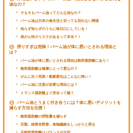
油なの？
そもそもパーム油ってどんな油なの？
パーム油は日本の食生活と切っても切れない関係
知らず知らずのうちに毎日口にしている！
発がん性のリスクがあるって本当？！
摂りすぎは危険！パーム油が体に悪いとされる理由と
2
は？
パーム油が体に悪いとされる理由は飽和脂肪酸にあり！
飽和脂肪酸は健康にとって悪なの？
がんに次ぐ死因！動脈硬化はこんなに怖い！
パーム油に注意が必要な理由とは？
トランス脂肪酸より安全って嘘？
パーム油とうまく付き合うには？体に悪いデメリットを
3
減らす方法を伝授！
飽和脂肪酸の摂取量を減らす
豆類、緑黄色野菜、食物繊維をしっかりと摂る
不飽和脂肪酸はバランスが大切