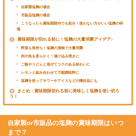
自家製塩麹の場合
市販品塩麹の場合
こうなったら賞味期限内でも処分！使わない方がいい塩麹の特
徴
賞味期限が切れる前に！塩麹の大量消費アイデア♪
3
野菜も長持ち！塩麹の漬物で大量消費
肉や魚を柔らかく！漬け込み焼きに
ご飯やうどんと混ぜてコクのある味わいに
レモンと組み合わせて万能調味料に
塩麹を使ってサワーやアイスなどの嗜好品にも
まとめ：賞味期限切れる前に美味しく塩麹を使い切ろ
4
う！
自家製or市販品の塩麹の賞味期限はいつ
まで？