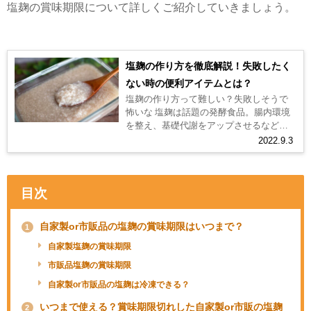
塩麹の賞味期限について詳しくご紹介していきましょう。
塩麹の作り方を徹底解説！失敗したく
ない時の便利アイテムとは？￼
塩麹の作り方って難しい？失敗しそうで
怖いな 塩麹は話題の発酵食品。腸内環境
を整え、基礎代謝をアップさせるなどう
れしい健康効果も期待できます。 塩麹に
2022.9.3
漬け込んだお肉や魚は、柔らかく...
目次
自家製or市販品の塩麹の賞味期限はいつまで？
1
自家製塩麹の賞味期限
市販品塩麹の賞味期限
自家製or市販品の塩麹は冷凍できる？
いつまで使える？賞味期限切れした自家製or市販の塩麹
2