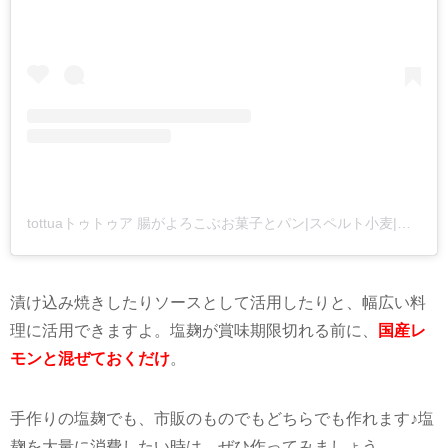
tottuaトゥトゥア 腸がよろこぶお菓子とパン|スペルト小麦|こんにゃくブレッド(@yuko_cleanse_tottua)がシェアした投稿
漬け込み焼きしたりソースとして活用したりと、幅広い料
理に活用できますよ。塩麹が賞味期限切れる前に、
国産レ
モンと混ぜておくだけ
。
手作りの塩麹でも、市販のものでもどちらでも作れます
♪
塩
麹を大量に消費したい時は、ぜひ作ってみましょう。