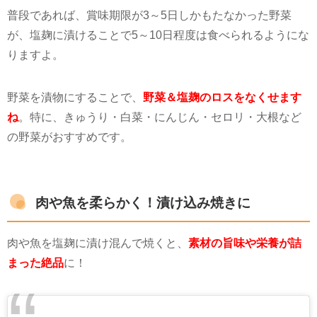
普段であれば、賞味期限が
3
～
5
日しかもたなかった野菜
が、塩麹に漬けることで
5
～
10
日程度は食べられるようにな
りますよ。
野菜を漬物にすることで、
野菜＆塩麹のロスをなくせます
ね
。特に、きゅうり・白菜・にんじん・セロリ・大根など
の野菜がおすすめです。
肉や魚を柔らかく！漬け込み焼きに
肉や魚を塩麹に漬け混んで焼くと、
素材の旨味や栄養が詰
まった絶品
に！