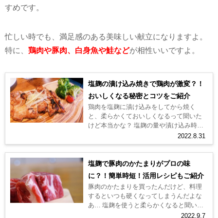
すめです。
忙しい時でも、満足感のある美味しい献立になりますよ。
特に、
鶏肉や豚肉、白身魚や鮭など
が相性いいですよ。
塩麹の漬け込み焼きで鶏肉が激変？！
おいしくなる秘密とコツをご紹介
鶏肉を塩麹に漬け込みをしてから焼く
と、柔らかくておいしくなるって聞いた
けど本当かな？ 塩麹の量や漬け込み時間
をどれくらいにすればおいしく作れるん
2022.8.31
だろう？ 素材の味を生かしたシンプル...
塩麹で豚肉のかたまりがプロの味
に？！簡単時短！活用レシピもご紹介
豚肉のかたまりを買ったんだけど、料理
するといつも硬くなってしまうんだよな
あ… 塩麹を使うと柔らかくなると聞いた
けど、どうやって使えばいいのだろう？
2022.9.7