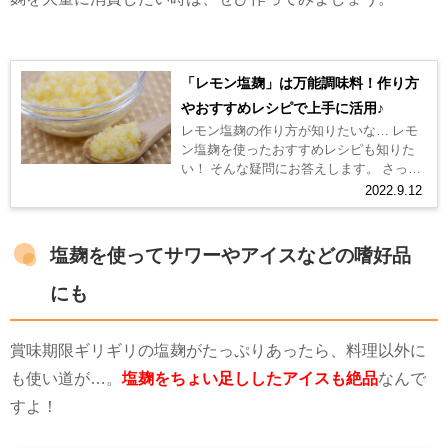
「レモン塩麹」は万能調味料！作り方
やおすすめレシピで上手に活用♪
レモン塩麹の作り方が知りたいな… レモ
ン塩麹を使ったおすすめレシピも知りた
い！ そんな疑問にお答えします。 さっぱ
りした酸味のあるレモンと、食材の旨味
2022.9.12
を引き出してくれる塩麹。この2...
塩麹を使ってサワーやアイスなどの嗜好品
にも
賞味期限ギリギリの塩麹がたっぷりあったら、料理以外に
も使い道が
…
。
塩麹をちょい足ししたアイスも絶品
なんで
すよ！