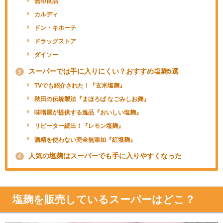
無印良品
カルディ
ドン・キホーテ
ドラッグストア
ダイソー
スーパーでは手に入りにくい？おすすめ塩麹5選
3
TVでも紹介された！『玄米塩麹』
秋田の伝統製法『まほろば なごみしお麹』
味噌屋が提供する逸品『おいしい塩麹』
リピーター続出！『レモン塩麹』
酒精を使わない完全無添加『紅塩麹』
人気の塩麹はスーパーでも手に入りやすくなった
4
塩麹を販売しているスーパーはどこ？