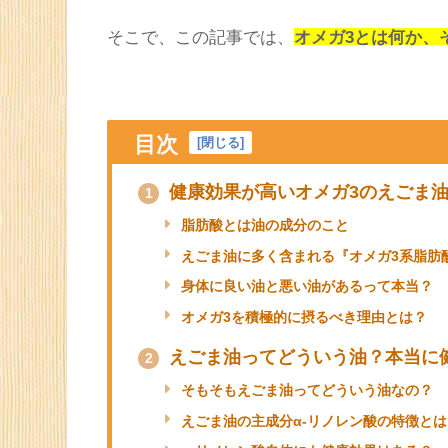
そこで、この記事では、
オメガ3とは何か、
目次
[
閉じる
]
健康効果が高いオメガ3のえごま油
1
脂肪酸とは油の成分のこと
えごま油に多く含まれる『オメガ3系脂肪
身体に良い油と悪い油があるって本当？
オメガ3を積極的に摂るべき理由とは？
えごま油ってどういう油？本当に
2
そもそもえごま油ってどういう油なの？
えごま油の主成分α-リノレン酸の特徴とは