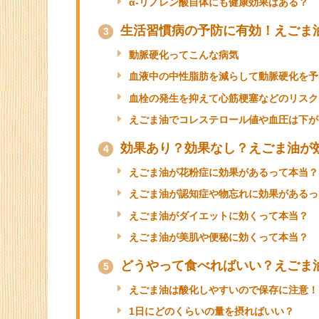
α-リノレン酸自体にも健康効果はある？
生活習慣病の予防に有効！えごま
3
動脈硬化ってこんな病気
血液中の中性脂肪を減らして動脈硬化を予
血栓の発生を抑えて心筋梗塞などのリスク
えごま油でコレステロール値や血圧は下が
効果あり？効果なし？えごま油が
4
えごま油が花粉症に効果があるって本当？
えごま油が認知症や物忘れに効果があるっ
えごま油がダイエットに効くって本当？
えごま油が美肌や便秘に効くって本当？
どうやって食べればいい？えごま
5
えごま油は酸化しやすいので保存に注意！
1日にどのくらいの量を摂ればいい？