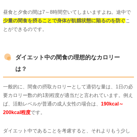
昼食と夕食の間は
7
～
8
時間空いてしまいますよね。途中で
少量の間食を摂ることで身体が飢餓状態に陥るのを防ぐ
こ
とができるのです。
ダイエット中の間食の理想的なカロリー
は？
一般的に、間食の摂取カロリーとして適切な量は、
1
日の必
要カロリー数の約
1
割程度が適当だと言われています。例え
ば、活動レベルが普通の成人女性の場合は、
190kcal～
200kcal程度
です。
ダイエット中であることを考慮すると、それよりもう少し