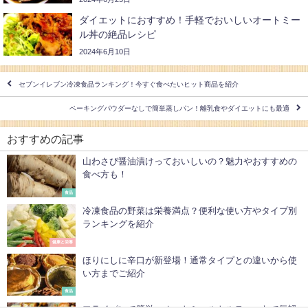
ダイエットにおすすめ！手軽でおいしいオートミー
ル丼の絶品レシピ
2024年6月10日
セブンイレブン冷凍食品ランキング！今すぐ食べたいヒット商品を紹介
ベーキングパウダーなしで簡単蒸しパン！離乳食やダイエットにも最適
おすすめの記事
山わさび醤油漬けっておいしいの？魅力やおすすめの
食べ方も！
食品
冷凍食品の野菜は栄養満点？便利な使い方やタイプ別
ランキングを紹介
健康と栄養
ほりにしに辛口が新登場！通常タイプとの違いから使
い方までご紹介
食品