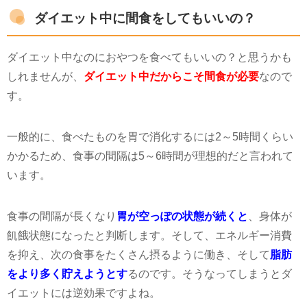
ダイエット中に間食をしてもいいの？
ダイエット中なのにおやつを食べてもいいの？と思うかも
しれませんが、
ダイエット中だからこそ間食が必要
なので
す。
一般的に、食べたものを胃で消化するには
2
～
5
時間くらい
かかるため、食事の間隔は
5
～
6
時間が理想的だと言われて
います。
食事の間隔が長くなり
胃が空っぽの状態が続くと
、身体が
飢餓状態になったと判断します。そして、エネルギー消費
を抑え、次の食事をたくさん摂るように働き、そして
脂肪
をより多く貯えようとす
るのです。そうなってしまうとダ
イエットには逆効果ですよね。