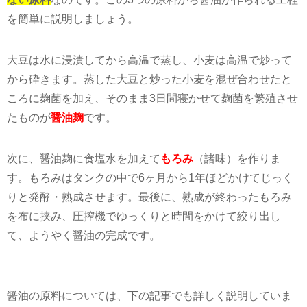
を簡単に説明しましょう。
大豆は水に浸漬してから高温で蒸し、小麦は高温で炒って
から砕きます。蒸した大豆と炒った小麦を混ぜ合わせたと
ころに麹菌を加え、そのまま
3
日間寝かせて麹菌を繁殖させ
たものが
醤油麹
です。
次に、醤油麹に食塩水を加えて
もろみ
（諸味）を作りま
す。もろみはタンクの中で
6
ヶ月から
1
年ほどかけてじっく
りと発酵・熟成させます。最後に、熟成が終わったもろみ
を布に挟み、圧搾機でゆっくりと時間をかけて絞り出し
て、ようやく醤油の完成です。
醤油の原料については、下の記事でも詳しく説明していま