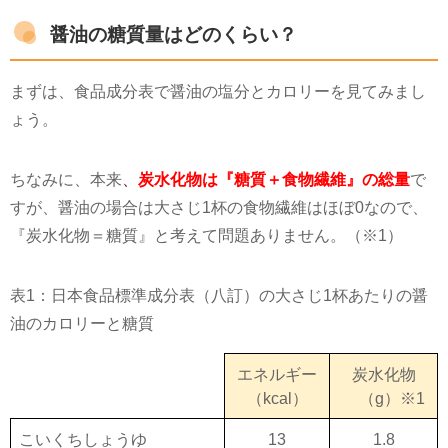
醤油の糖質量はどのくらい？
まずは、食品成分表で醤油の塩分とカロリーを見てみまし
ょう。
ちなみに、本来
、
炭水化物は『糖質＋食物繊維』の総量
で
すが、醤油の場合は大さじ
1
杯の食物繊維はほぼ
0
なので、
『炭水化物＝糖質』と考えて問題ありません。（※1）
表1：日本食品標準成分表（八訂）の大さじ1杯あたりの醤
油のカロリーと糖質
エネルギー
炭水化物
（kcal）
（g）※1
こいくちしょうゆ
13
1.8