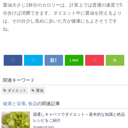
醤油大さじ
1
杯分のカロリーは、計算上では普通の速度で
5
分歩けば消費できます。ダイエット中に醤油を控えるより
は、その分少し長めに歩いた方が健康にもよさそうです
ね。
LINE
関連キーワード
ダイエット
醤油
健康と栄養
,
食品
の関連記事
湯通しキャベツでダイエット～基本的な知識と絶品
レシピをご紹介
2024年5月20日