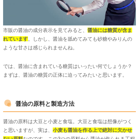
市販の醤油の成分表示を見てみると、
醤油には糖質が含ま
れています
。しかし、醤油を舐めてみても砂糖やみりんの
ような甘さは感じられませんね。
では、醤油に含まれている糖質はいったい何でしょうか？
まずは、醤油の糖質の正体に迫ってみたいと思います。
醤油の原料と製造方法
醤油の原料は大豆と小麦と食塩。大豆と食塩は想像がつく
と思いますが、実は、
小麦も醤油を作る上で絶対に欠かせ
ない原料
なのです。この
3
つの原料から醤油が作られる工程