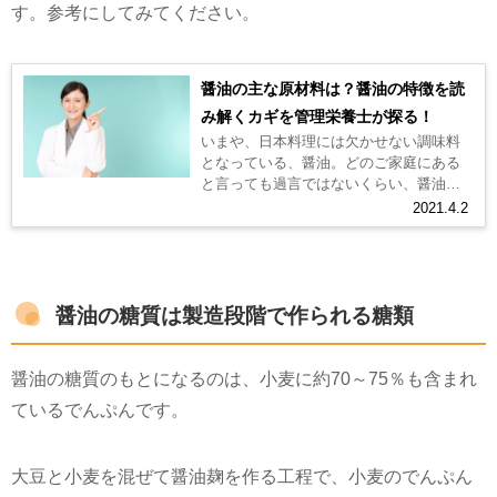
す。参考にしてみてください。
醤油の主な原材料は？醤油の特徴を読
み解くカギを管理栄養士が探る！
いまや、日本料理には欠かせない調味料
となっている、醤油。どのご家庭にある
と言っても過言ではないくらい、醤油は
毎日の食卓で愛されていますよね。 今回
2021.4.2
は、そんな醤油について、原材料から...
醤油の糖質は製造段階で作られる糖類
醤油の糖質のもとになるのは、小麦に約
70
～
75
％も含まれ
ているでんぷんです。
大豆と小麦を混ぜて醤油麹を作る工程で、小麦のでんぷん