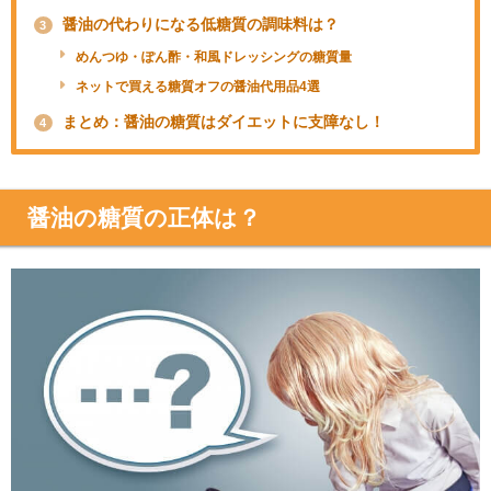
醤油の代わりになる低糖質の調味料は？
3
めんつゆ・ぽん酢・和風ドレッシングの糖質量
ネットで買える糖質オフの醤油代用品4選
まとめ：醤油の糖質はダイエットに支障なし！
4
醤油の糖質の正体は？