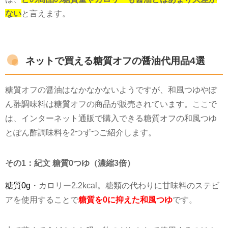
ない
と言えます。
ネットで買える糖質オフの醤油代用品4選
糖質オフの醤油はなかなかないようですが、和風つゆやぽ
ん酢調味料は糖質オフの商品が販売されています。ここで
は、インターネット通販で購入できる糖質オフの和風つゆ
とぽん酢調味料を
2
つずつご紹介します。
その1：紀文 糖質0つゆ（濃縮3倍）
糖質0g
・カロリー
2.2kcal
。糖類の代わりに甘味料のステビ
アを使用することで
糖質を0に抑えた和風つゆ
です。