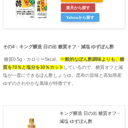
楽天から探す
Yahooから探す
その4：キング醸造 日の出 糖質オフ・減塩 ゆずぽん酢
糖質
0.5g
・カロリー
5kcal
。
一般的なぽん酢調味よりも、糖
質を70％と塩分を30％カット
しているので、糖質オフと減
塩が一度にできるぽん酢しょうゆ。昆布の旨味と高知県産
ゆずのさわやかな風味が特徴です。
キング醸造 日の出 糖質オフ・
減塩 ゆずぽん酢