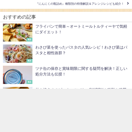
『にんにくの瓶詰め』種類別の特徴解説＆アレンジレシピも紹介！
おすすめの記事
フライパンで簡単～オートミールトルティーヤで気軽
にダイエット！
食品
わさび菜を使ったパスタの人気レシピ！わさび菜はパ
スタと相性抜群？
食品
ツナ缶の保存と賞味期限に関する疑問を解決！正しい
処分方法も伝授！
食品
甘さ控えめのピーナッツバターSKIPPY！種類や糖質
など徹底検証
食品
柚子胡椒の代用に使える食材や調味料はなに？用途別
に紹介！
食品