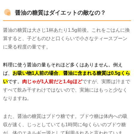
醤油の糖質はダイエットの敵なの？
醤油の糖質は大さじ
1
杯あたり
1.5g
前後。これをごはんに換
算すると、子どものひと口くらいで小さなティースプーン
に乗る程度の量です。
料理に使う醤油の量もそれほど多くはありません。例え
ば、
お吸い物1人前の場合
、
醤油に含まれる糖質は0.5gくら
い
です。
肉じゃが1人前だと1.4g
ほど
ですが、実際は汁まで
すべて飲み干すわけではないので、実施にはもっと少なく
なりますね。
また、醤油の糖質はブドウ糖です。ブドウ糖は体内への吸
収が速く、じっとしていても
1
時間に
4g
くらいのブドウ糖
が、体のエネルギー源として利用されると言われていま