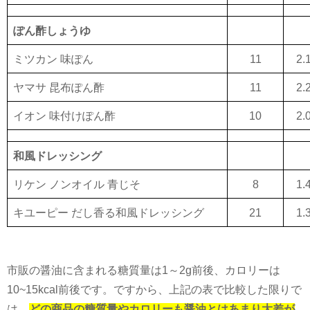
ぽん酢しょうゆ
ミツカン 味ぽん
11
2.
ヤマサ 昆布ぽん酢
11
2.
イオン 味付けぽん酢
10
2.
和風ドレッシング
リケン ノンオイル 青じそ
8
1.
キユーピー だし香る和風ドレッシング
21
1.
市販の醤油に含まれる糖質量は
1
～
2g
前後、カロリーは
10~15kcal
前後です。ですから、上記の表で比較した限りで
は、
どの商品の糖質量やカロリーも醤油とはあまり大差が