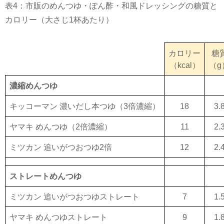
表
4
：市販のめんつゆ・ぽん酢・和風ドレッシングの糖質と
カロリー（大さじ
1
杯あたり）
カロリー
糖
（kcal）
（g
濃縮めんつゆ
キッコーマン 濃いだし本つゆ（3倍濃縮）
18
3.
ヤマキ めんつゆ（2倍濃縮）
11
2.
ミツカン 追いがつおつゆ2倍
12
2.
ストレートめんつゆ
ミツカン 追いがつおつゆストレート
7
1.
ヤマキ めんつゆストレート
9
1.