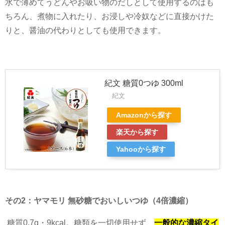
水で薄めてうどんやお吸い物のだしとして使用するのはも
ちろん、煮物に入れたり、お浸しや冷奴などに直接かけた
りと、醤油の代わりとしても使用できます。
紀文 糖質0つゆ 300ml
紀文
Amazonから探す
楽天から探す
Yahooから探す
その
2
：ヤマモリ 無砂糖でおいしいつゆ（
4
倍濃縮）
糖質
0.7g
・
9kcal
。糖類を一切使用せず、
一般的な濃縮タイ