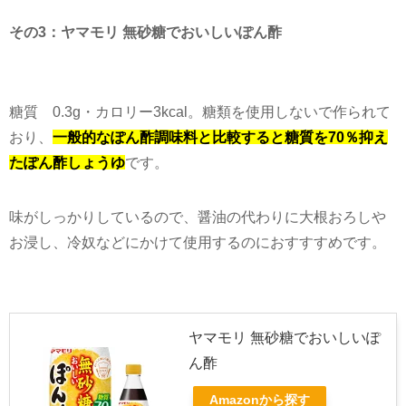
その
3
：ヤマモリ 無砂糖でおいしいぽん酢
糖質
0.3g
・カロリー
3kcal
。糖類を使用しないで作られて
おり、
一般的なぽん酢調味料と比較すると糖質を70％抑え
たぽん酢しょうゆ
です。
味がしっかりしているので、醤油の代わりに大根おろしや
お浸し、冷奴などにかけて使用するのにおすすすめです。
ヤマモリ 無砂糖でおいしいぽ
ん酢
Amazonから探す