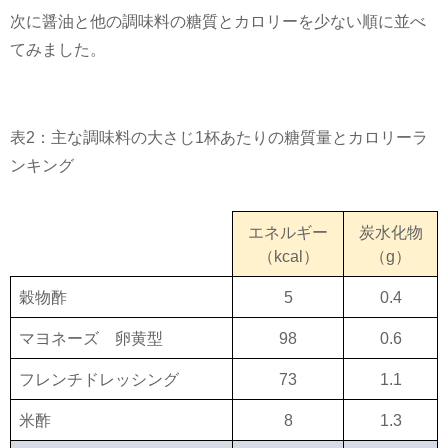
次に醤油と他の調味料の糖質とカロリーを少ない順に並べ
てみました。
表
2
：主な調味料の大さじ
1
杯あたりの糖質量とカロリーラ
ンキング
エネルギー
炭水化物
（kcal）
（g）
穀物酢
5
0.4
マヨネーズ 卵黄型
98
0.6
フレンチドレッシング
73
1.1
米酢
8
1.3