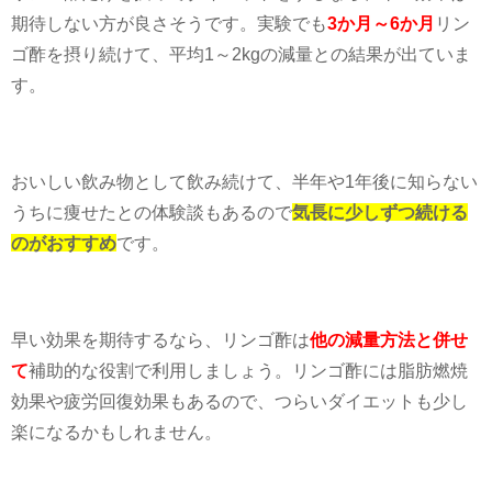
期待しない方が良さそうです。実験でも
3か月～6か月
リン
ゴ酢を摂り続けて、平均
1
～
2kg
の減量との結果が出ていま
す。
おいしい飲み物として飲み続けて、半年や
1
年後に知らない
うちに痩せたとの体験談もあるので
気長に少しずつ続ける
のがおすすめ
です。
早い効果を期待するなら、リンゴ酢は
他の減量方法と併せ
て
補助的な役割で利用しましょう。リンゴ酢には脂肪燃焼
効果や疲労回復効果もあるので、つらいダイエットも少し
楽になるかもしれません。