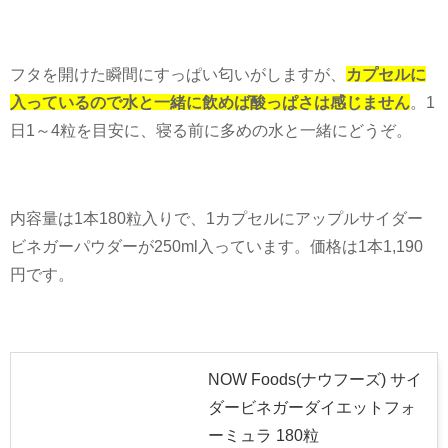
フタを開けた瞬間にすっぱい匂いがしますが、
カプセルに
入っているので水と一緒に飲めば酸っぱさは感じません
。
1
日
1
～
4
粒を目安に、寝る前に多めの水と一緒にどうぞ。
内容量は1本180粒入りで、
1
カプセルにアップルサイダー
ビネガーパウダーが
250ml
入っています。価格は
1
本
1,190
円です。
NOW Foods(ナウフーズ) サイ
ダービネガーダイエットフォ
ーミュラ 180粒
NOW Foods
Amazonから探す