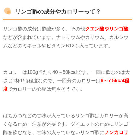
リンゴ酢の成分やカロリーって？
リンゴ酢の成分は酢酸が多く、その他
クエン酸やリンゴ酸
などが含まれています。ナトリウムやカリウム、カルシウ
ムなどのミネラルやビタミン
B12
も入っています。
カロリーは
100g
当たり
40
～
50kcal
です。一回に飲むのは大
さじ
1
杯
15g
程度なので、一回分のカロリーは
6～7.5kcal程
度
でカロリーの心配は無さそうです。
はちみつなどの甘味が入っているリンゴ酢はカロリーが高
くなるため、注意が必要です。ダイエットのためにリンゴ
酢を飲むなら、甘味の入っていないリンゴ酢に
ノンカロリ