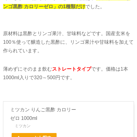
原材料は黒酢とリンゴ果汁、甘味料などです。国産玄米を
100
％使って醸造した黒酢に、リンゴ果汁や甘味料を加えて
作られています。
薄めずにそのまま飲む
ストレートタイプ
です。価格は
1
本
1000ml
入りで
320～500
円です。
ミツカン りんご黒酢 カロリー
ゼロ 1000ml
ミツカン
Amazonから探す
楽天から探す