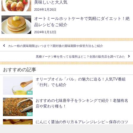
オートミールホットケーキで気軽にダイエット！絶
品レシピをご紹介
2024年1月12日
カレー粉の賞味期限はいつまで？開封後の賞味期限や保管方法もご紹介
黒糖ドーナツ棒を売ってる場所はどこ？全国の販売店を調べてみた
おすすめの記事
オリーブオイル「バル」の魅力に迫る！人気TV番組
「行列」でも紹介
食品
おすすめの七味唐辛子をランキングで紹介！老舗有名
店や変わり種も！
食品
にんにく醤油の作り方＆アレンジレシピ～保存のコツ
も押さえよう！
食品
にんにくでアレルギーを起こすことはある？原因や症
状、対処法を解説