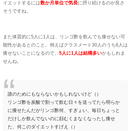
そうですね。
また体質的に
5
人に
1
人は、リンゴ酢を飲んでも痩せない可
能性があるとのこと。例えばクラスメート
30
人のうち
6
人は
痩せないことになるので、
5人に1人は結構多い
かもしれま
せんね。
誰のためにもならないかもしれないけど（）
リンゴ酢を炭酸で割って飲む日々を送ってたら明らか
に痩せたんだがリンゴ酢何、すぎょい、毎日ちょっと
だけしか飲んでないのに顔むくまなくなったし痩せ
た、何このダイエットすげえ（）
— s e i 。 (@5x0track)
September 17, 2019