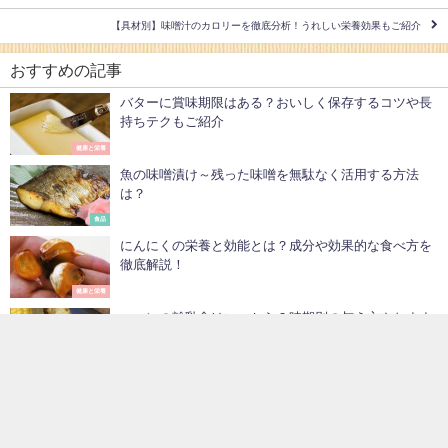
【具材別】味噌汁のカロリーを徹底分析！うれしい栄養効果もご紹介
おすすめの記事
バターに賞味期限はある？おいしく保存するコツや長
持ちテクもご紹介
健康と栄養
魚の味噌漬け～残った味噌を無駄なく活用する方法
は？
食品
にんにくの栄養と効能とは？成分や効果的な食べ方を
徹底解説！
健康と栄養
コーンの離乳食はいつから？時期別の与え方やおすす
めレシピをご紹介
健康と栄養
オリーブオイルでコレステロール対策！効果的なオイ
ルの選び方のコツ
健康と栄養