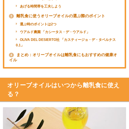
あげる時間帯を工夫しよう
離乳食に使うオリーブオイルの選ぶ際のポイント
3
選ぶ時のポイントは2つ
ウアルド農園 「カシータス・デ・ウアルド」
OLIVA DEL DESIERTO社 「カスティージョ・デ・タベルナス
0.1」
まとめ：オリーブオイルは離乳食にもおすすめの健康オ
4
イル
オリーブオイルはいつから離乳食に使え
る？