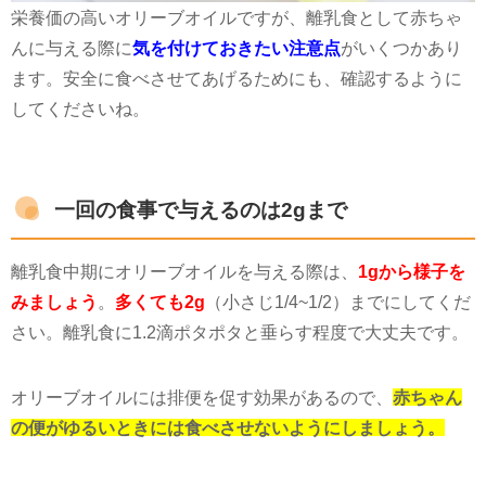
栄養価の高いオリーブオイルですが、離乳食として赤ちゃ
んに与える際に
気を付けておきたい注意点
がいくつかあり
ます。安全に食べさせてあげるためにも、確認するように
してくださいね。
一回の食事で与えるのは2gまで
離乳食中期にオリーブオイルを与える際は、
1gから様子を
みましょう
。
多くても2g
（小さじ
1/4~1/2
）までにしてくだ
さい。離乳食に
1.2
滴ポタポタと垂らす程度で大丈夫です。
オリーブオイルには排便を促す効果があるので、
赤ちゃん
の便がゆるいときには食べさせないようにしましょう。