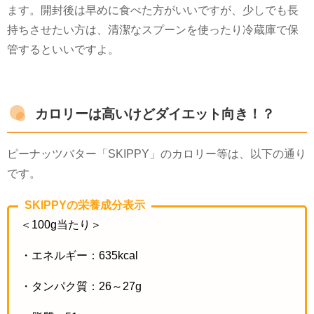
ます。開封後は早めに食べた方がいいですが、
少しでも長
持ちさせたい方は、
清潔なスプーンを使ったり冷蔵庫で保
管
するといいですよ。
カロリーは高いけどダイエット向き！？
ピーナッツバター「
SKIPPY
」
のカロリー
等
は、以下の通り
です。
SKIPPYの栄養成分表示
＜
100g
当たり＞
・エネルギー：
635kcal
・タンパク質：
26
～
27g