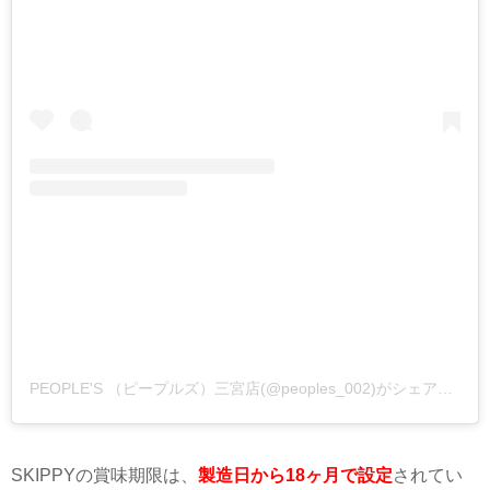
PEOPLE'S （ピープルズ）三宮店(@peoples_002)がシェアした投稿
SKIPPY
の賞味期限は、
製造日から18ヶ月で設定
されてい