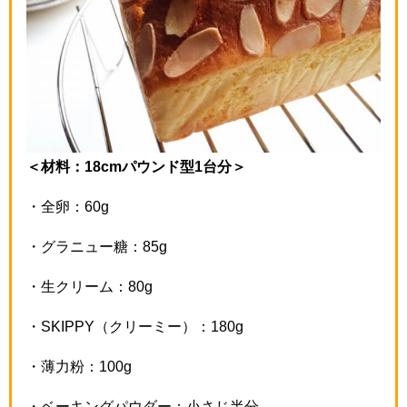
＜材料：18cmパウンド型1台分＞
・全卵：
60g
・グラニュー糖：
85g
・生クリーム：
80g
・
SKIPPY
（クリーミー）：
180g
・薄力粉：
100g
・ベーキングパウダー：小さじ半分