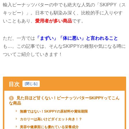
輸入ピーナッツバターの中でも絶大な人気の「
SKIPPY
（ス
キッピー）」。日本でも馴染み深く、比較的手に入りやす
いこともあり、
愛用者が多い商品
です。
ただ、一方では
「まずい」「体に悪い」と言われること
も
…
。この記事では、そんな
SKIPPY
の種類や気になる噂に
ついてご紹介していきます！
目次
[
閉じる
]
見た目ほど甘くない！ピーナッツバターSKIPPYってこん
1
な商品
無糖ではない！SKIPPYの原材料や賞味期限
カロリーは高いけどダイエット向き！？
美容や健康面にも優れている栄養成分