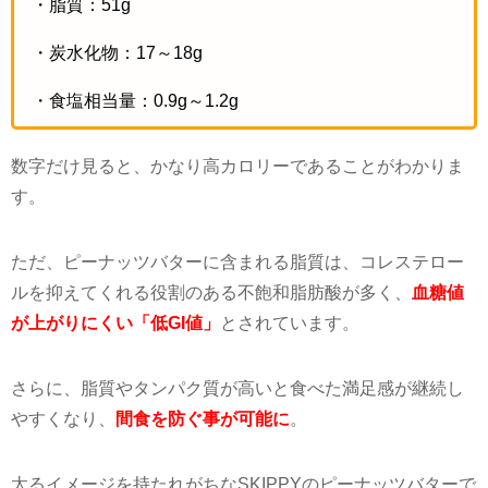
・脂質：
51g
・炭水化物：
17
～
18g
・食塩相当量：
0.9g
～
1.2g
数字だけ見ると、かなり高カロリーであることがわかりま
す。
ただ、ピーナッツバターに含まれる脂質は、コレステロー
ルを抑えてくれる役割のある不飽和脂肪酸が多く、
血糖値
が上がりにくい「低GI値」
とされています。
さらに、脂質やタンパク質が高いと食べた満足感が継続し
やすくなり、
間食を防ぐ事が可能に
。
太るイメージを持たれがちな
SKIPPY
のピーナッツバターで