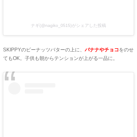
ナギ(@nagiko_0515)がシェアした投稿
SKIPPY
のピーナッツバターの上に、
バナナやチョコ
をのせ
ても
OK
。子供も朝からテンションが上がる一品に。