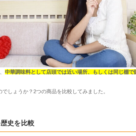
、
中華調味料として店頭では近い場所、もしくは同じ棚で
のでしょう
か？
2
つの商品を比較してみました。
の歴史を比較