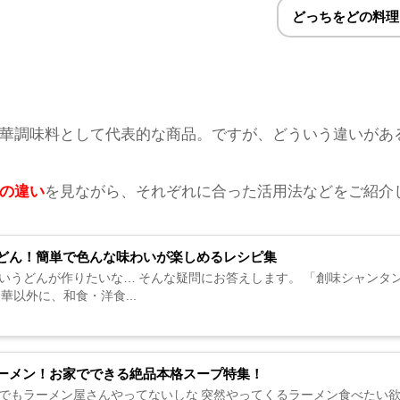
どっちをどの料理
華調味料として代表的な商品。ですが、どう
い
う違いがあ
の違い
を見ながら、それぞれに合った活用法などをご紹介
どん！簡単で色んな味わいが楽しめるレシピ集
いうどんが作りたいな… そんな疑問にお答えします。 「創味シャンタ
華以外に、和食・洋食...
ーメン！お家でできる絶品本格スープ特集！￼
でもラーメン屋さんやってないしな 突然やってくるラーメン食べたい