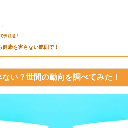
？
の？
方法は？
エットの効果と大きな落とし穴
き！
で要注意！