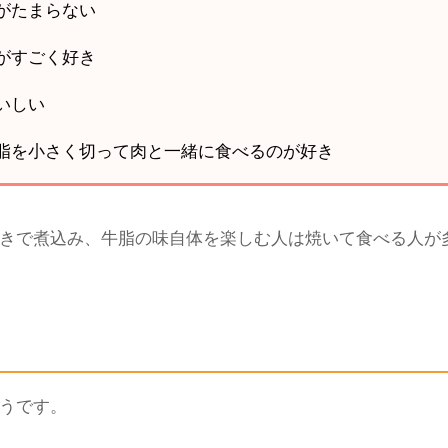
476551533508820995
を焼くために使った牛脂をそのまま煮込んで食べる
という
ぷりと吸わせてから食べることが好きという人は意外に多
うに
焼いて食べる
という人もいました。
がたまらない
がすごく好き
いしい
脂を小さく切って肉と一緒に食べるのが好き