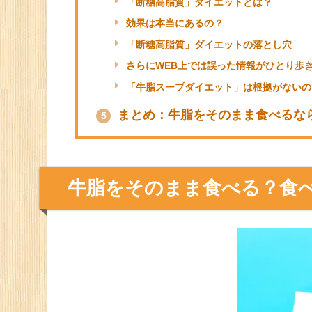
飽和脂肪酸の量が問題！
どれくらいなら牛脂を食べても大丈夫なの
牛脂は身体に悪い要素ばかりではない！
牛脂をそのまま食べるとおいしい
3
牛肉のおいしさは脂の質が重要！
味の良いおすすめの牛脂の部位や品種
すき焼き？焼き肉？牛脂をおいしく食べる
牛脂を食べると痩せる？牛脂ダイ
4
「断糖高脂質」ダイエットとは？
効果は本当にあるの？
「断糖高脂質」ダイエットの落とし穴
さらにWEB上では誤った情報がひとり歩
「牛脂スープダイエット」は根拠がないの