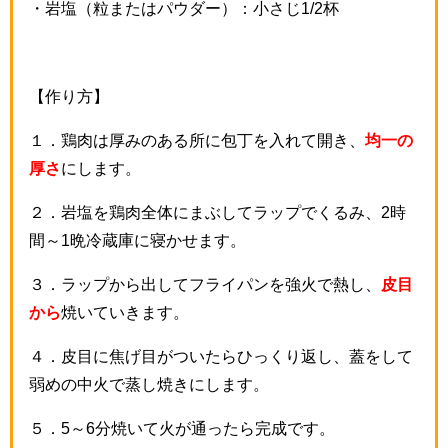
・岩塩（粒またはパウダー）：小さじ
1/2
杯
【作り方】
１．鶏肉は厚みのある所に包丁を入れて開き、
均一の
厚さ
にします。
２．岩塩を鶏肉全体にまぶしてラップでくるみ、
2
時
間～
1
晩冷蔵庫に寝かせます。
３．ラップから出してフライパンを強火で熱し、
皮目
から
焼いていきます。
４．皮目に焦げ目がついたらひっくり返し、蓋をして
弱めの中火で蒸し焼きにします。
５．
5
～
6
分焼いて火が通ったら完成です。