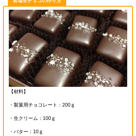
岩塩生チョコの作り方
【材料】
・製菓用チョコレート：
200
ｇ
・生クリーム：
100
ｇ
・バター：
10
ｇ