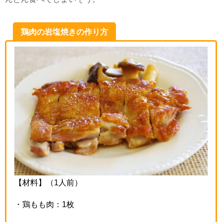
鶏肉の岩塩焼きの作り方
【材料】（
1
人前）
・鶏もも肉：
1
枚