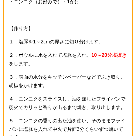
・ニンニク（お好みで）：
1
かけ
【作り方】
１．塩豚を
1
～
2cm
の厚さに切り分けます。
２．ボウルに水を入れて塩豚を入れ、
10～20分塩抜き
をします。
３．表面の水分をキッチンペーパーなどでふき取り、
胡椒をかけます。
４．ニンニクをスライスし、油を熱したフライパンで
弱火でカリッと香りが出るまで焼き、取り出します。
５．ニンニクの香りの出た油を使い、そのままフライ
パンに塩豚を入れて中火で片面
3
分くらいずつ焼いて