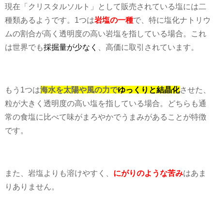
現在「クリスタルソルト」として販売されている塩には二
種類あるようです。
1
つは
岩塩の一種
で、特に塩化ナトリウ
ムの割合が高く透明度の高い岩塩を指している場合。これ
は世界でも
採掘量が少なく
、高価に取引されています。
もう
1
つは
海水を太陽や風の力で
ゆっくりと結晶化
させた、
粒が大きく透明度の高い塩を指している場合。どちらも通
常の食塩に比べて味がまろやかでうまみがあることが特徴
です。
また、岩塩よりも溶けやすく、
にがりのような苦み
はあま
りありません。