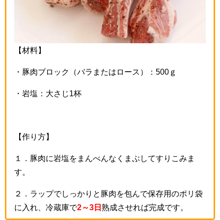
【材料】
・豚肉ブロック（バラまたはロース）：
500
ｇ
・岩塩：大さじ
1
杯
【作り方】
１．豚肉に岩塩をまんべんなくまぶしてすりこみま
す。
２．ラップでしっかりと豚肉を包んで保存用のポリ袋
に入れ、冷蔵庫で
2～3日
熟成させれば完成です。