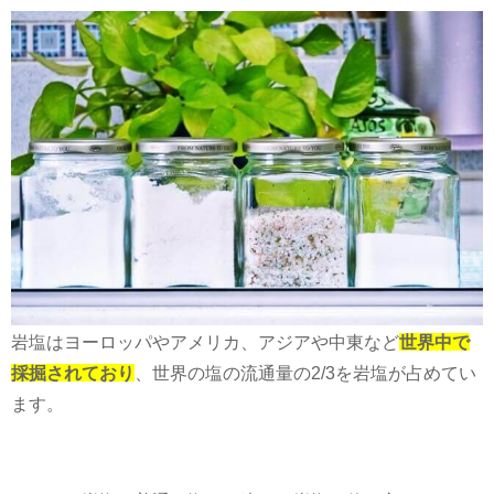
岩塩はヨーロッパやアメリカ、アジアや中東など
世界中で
採掘されており
、世界の塩の流通量の
2/3
を岩塩が占めてい
ます。