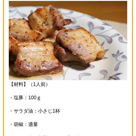
【材料】（
1
人前）
・塩豚：
100
ｇ
・サラダ油：小さじ
1
杯
・胡椒：適量