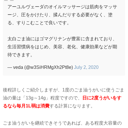
アーユルヴェーダのオイルマッサージは筋肉をマッサ
ージ、圧をかけたり、揉んだりする必要がなく、塗
る、すりこむことで良いです。
太白ごま油にはゴマグリナンが豊富に含まれており、
生活習慣病をはじめ、美容、老化、健康効果などが期
待できます。
— veda (@w3SiHRMgXh2Pt8e)
July 2, 2020
後程詳しくご紹介しますが、
1
度のごま油うがいに使うごま
油の量は「
13g
～
14g
」程度ですので、
日に2度うがいをす
るなら毎月1L弱は消費
する計算になります。
ごま油うがいを継続できそうであれば、ある程度大容量の
ものをコスパよくストックしておくのがおすすめです。