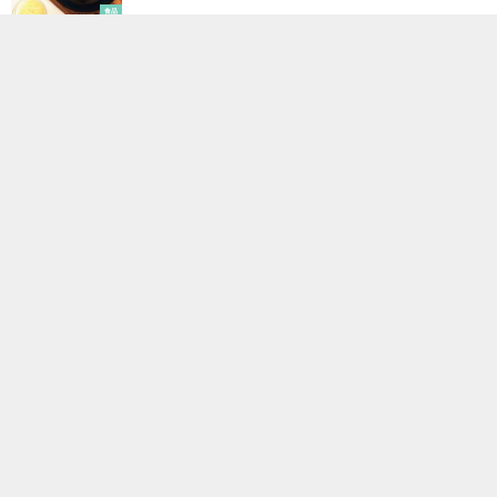
黒糖を使った料理の簡単レシピ！おかずから主食まで
まとめてご紹介！
食品
創味シャンタンで本格ラーメン！お家でできる絶品本
格スープ特集！￼
食品
乾パンはスーパーで買える？売っている店舗やおすす
めの乾パンを紹介
食品
胡椒にはダイエット効果があるの？胡椒を使ったレシ
ピも紹介！
食品
にんにくの皮の簡単な剥き方を解説！便利な皮むき器
もご紹介
食品
楽食マガジン All Rights Reserved.