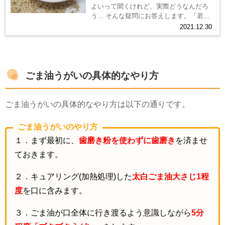
う… そんな疑問にお答えします。「若返
りのオイル」と言われているごま油。そ
2021.12.30
の名のとおり、抗酸化作用やアンチエ...
ごま油うがいの具体的なやり方
ごま油うがいの具体的なやり方は以下の通りです。
ごま油うがいのやり方
１．まず最初に、
歯磨き粉を使わずに歯磨き
を済ませ
ておきます。
２．キュアリング
(
加熱処理
)
した
太白ごま油大さじ1程
度
を口に含みます。
３．ごま油が口全体に行き渡るよう意識しながら
5分
程度「ブクブクうがい」
をします。