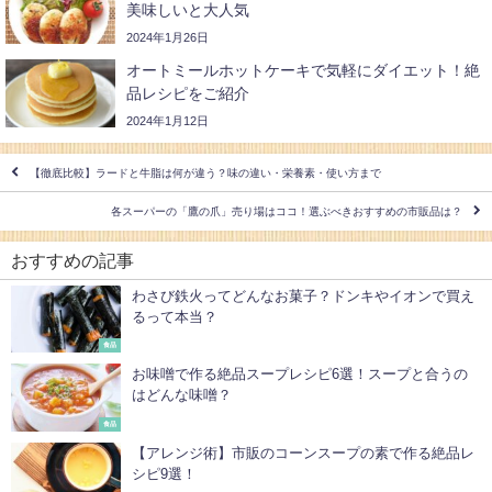
2024年1月26日
オートミールホットケーキで気軽にダイエット！絶
品レシピをご紹介
2024年1月12日
【徹底比較】ラードと牛脂は何が違う？味の違い・栄養素・使い方まで
各スーパーの「鷹の爪」売り場はココ！選ぶべきおすすめの市販品は？
おすすめの記事
わさび鉄火ってどんなお菓子？ドンキやイオンで買え
るって本当？
食品
お味噌で作る絶品スープレシピ6選！スープと合うの
はどんな味噌？
食品
【アレンジ術】市販のコーンスープの素で作る絶品レ
シピ9選！
食品