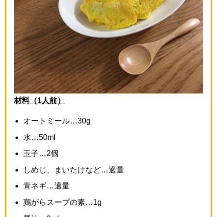
材料（1人前）
オートミール…
30g
水…
50ml
玉子…
2
個
しめじ、まいたけなど…適量
青ネギ…適量
鶏がらスープの素…
1g