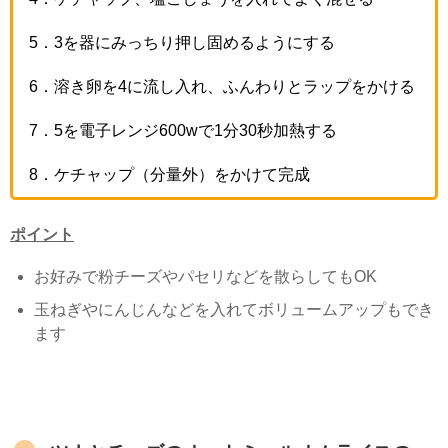
5
．
3
を器にみっちり押し固めるようにする
6
．溶き卵を
4
に流し入れ、ふんわりとラップをかける
7
．
5
を電子レンジ
600w
で
1
分
30
秒加熱する
8
．ケチャップ（分量外）をかけて完成
ポイント
お好みで粉チーズやパセリなどを散らしても
OK
玉ねぎやにんじんなどを入れてボリュームアップもでき
ます