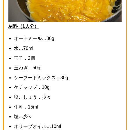
材料（1人分）
オートミール…
30g
水…
70ml
玉子…
2
個
玉ねぎ…
50g
シーフードミックス…
30g
ケチャップ…
10g
塩こしょう…少々
牛乳…
15ml
塩…少々
オリーブオイル…
10ml