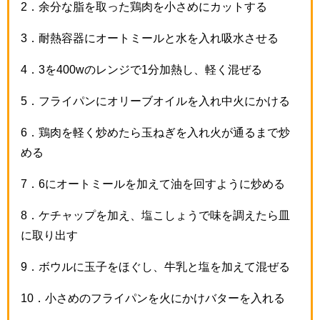
2
．余分な脂を取った鶏肉を小さめにカットする
3
．耐熱容器にオートミールと水を入れ吸水させる
4
．
3
を
400w
のレンジで
1
分加熱し、軽く混ぜる
5
．フライパンにオリーブオイルを入れ中火にかける
6
．鶏肉を軽く炒めたら玉ねぎを入れ火が通るまで炒
める
7
．
6
にオートミールを加えて油を回すように炒める
8
．ケチャップを加え、塩こしょうで味を調えたら皿
に取り出す
9
．ボウルに玉子をほぐし、牛乳と塩を加えて混ぜる
10
．小さめのフライパンを火にかけバターを入れる