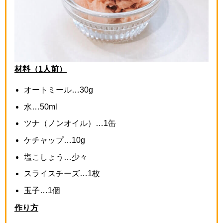
材料（1人前）
オートミール…
30g
水…
50ml
ツナ（ノンオイル）…
1
缶
ケチャップ…
10g
塩こしょう…少々
スライスチーズ…
1
枚
玉子…
1
個
作り方