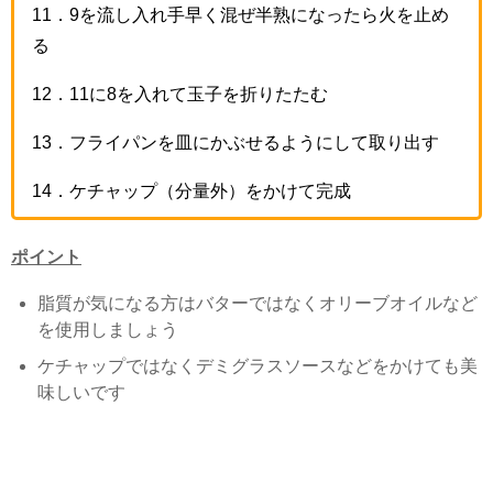
11
．
9
を流し入れ手早く混ぜ半熟になったら火を止め
る
12
．
11
に
8
を入れて玉子を折りたたむ
13
．フライパンを皿にかぶせるようにして取り出す
14
．ケチャップ（分量外）をかけて完成
ポイント
脂質が気になる方はバターではなくオリーブオイルなど
を使用しましょう
ケチャップではなくデミグラスソースなどをかけても美
味しいです