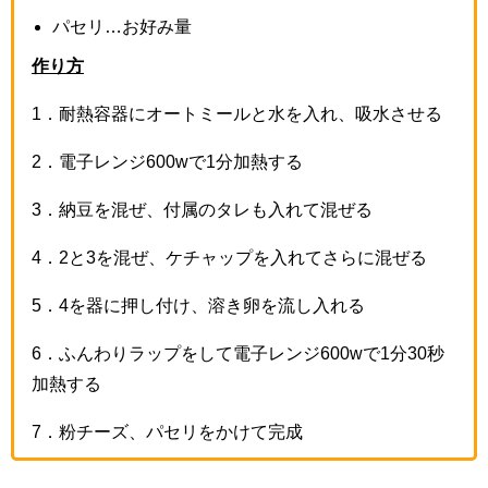
パセリ…お好み量
作り方
1
．耐熱容器にオートミールと水を入れ、吸水させる
2
．電子レンジ
600w
で
1
分加熱する
3
．納豆を混ぜ、付属のタレも入れて混ぜる
4
．
2
と
3
を混ぜ、ケチャップを入れてさらに混ぜる
5
．
4
を器に押し付け、溶き卵を流し入れる
6
．ふんわりラップをして電子レンジ
600w
で
1
分
30
秒
加熱する
7
．粉チーズ、パセリをかけて完成