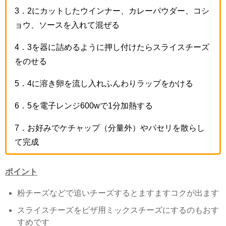
3
．
2
にカットしたウインナー、カレーパウダー、コシ
ョウ、ソースを入れて混ぜる
4
．
3
を器に詰めるように押し付けたらスライスチーズ
をのせる
5
．
4
に溶き卵を流し入れふんわりラップをかける
6
．
5
を電子レンジ
600w
で
1
分加熱する
7
．お好みでケチャップ（分量外）やパセリを散らし
て完成
ポイント
粉チーズなどで追いチーズするとますますコクが出ます
スライスチーズをピザ用ミックスチーズにするのもおす
すめです