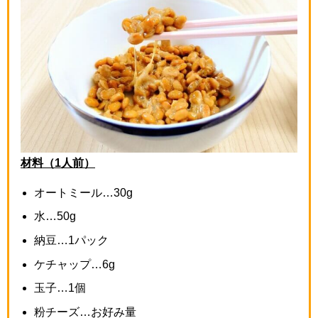
材料（1人前）
オートミール…
30g
水…
50g
納豆…
1
パック
ケチャップ…
6g
玉子…
1
個
粉チーズ…お好み量