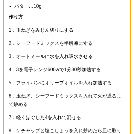
バター…
10g
作り方
1
．玉ねぎをみじん切りにする
2
．シーフードミックスを半解凍にする
3
．オートミールに水を入れ吸水させる
4
．
3
を電子レンジ
600w
で
1
分
30
秒加熱する
5
．フライパンにオリーブオイルを入れ加熱する
6
．玉ねぎ、シーフードミックスを入れて火が通るま
で炒める
7
．軽くほぐした
4
を入れて混ぜる
8
．ケチャップと塩こしょうを入れ炒めたら皿に取り