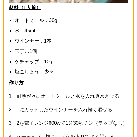
材料（1人前）
オートミール…
30g
水…
45ml
ウインナー…
1
本
玉子…
1
個
ケチャップ…
10g
塩こしょう…少々
作り方
1
．耐熱容器にオートミールと水を入れ吸水させる
2
．
1
にカットしたウインナーを入れ軽く混ぜる
3
．
2
を電子レンジ
600w
で
1
分
30
秒チン（ラップなし）
4
．ケチャップ、塩こしょうを入れてよく混ぜる