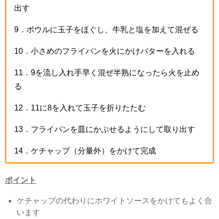
出す
9
．ボウルに玉子をほぐし、牛乳と塩を加えて混ぜる
10
．小さめのフライパンを火にかけバターを入れる
11
．
9
を流し入れ手早く混ぜ半熟になったら火を止め
る
12
．
11
に
8
を入れて玉子を折りたたむ
13
．フライパンを皿にかぶせるようにして取り出す
14
．ケチャップ（分量外）をかけて完成
ポイント
ケチャップの代わりにホワイトソースをかけてもよく合
います