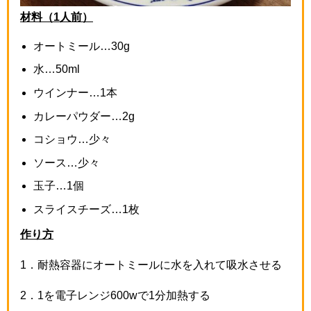
材料（1人前）
オートミール…
30g
水…
50ml
ウインナー…
1
本
カレーパウダー…
2g
コショウ…少々
ソース…少々
玉子…
1
個
スライスチーズ…
1
枚
作り方
1
．耐熱容器にオートミールに水を入れて吸水させる
2
．
1
を電子レンジ
600w
で
1
分加熱する