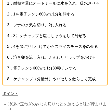
1
．耐熱容器にオートミールに水を入れ、吸水させる
2
．
1
を電子レンジ
600w
で
1
分加熱する
3
．ツナの水気を切り、
2
に入れる
4
．
3
にケチャップと塩こしょうをして混ぜる
5
．
4
を器に押し付けてからスライスチーズをのせる
6
．溶き卵を流し入れ、ふんわりとラップをかける
7
．電子レンジ
600w
で
1
分
30
秒チンする
8
．ケチャップ（分量外）やパセリを散らして完成
ポイント
冷凍の玉ねぎのみじん切りなどを加えると味が締まりま
す