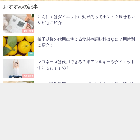
おすすめの記事
にんにくはダイエットに効果的ってホント？痩せるレ
シピもご紹介
健康と栄養
柚子胡椒の代用に使える食材や調味料はなに？用途別
に紹介！
食品
マヨネーズは代用できる？卵アレルギーやダイエット
中にもおすすめ！
健康と栄養
コスパ◎業務用コーンスープのおすすめ９選＆選び方
のポイント
食品
豆乳の賞味期限は開封後どのくらい？飲み切れない時
の対処法もご紹介
食品
味噌のアレルギーは「大豆」だけじゃない！気を付け
たい味噌とは