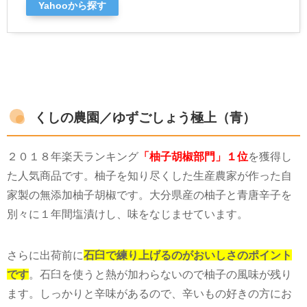
Yahooから探す
くしの農園／ゆずごしょう極上（青）
２０１８年楽天ランキング
「柚子胡椒部門」１位
を獲得し
た人気商品です。柚子を知り尽くした生産農家が作った自
家製の無添加柚子胡椒です。大分県産の柚子と青唐辛子を
別々に１年間塩漬けし、味をなじませています。
さらに出荷前に
石臼で練り上げるのがおいしさのポイント
です
。石臼を使うと熱が加わらないので柚子の風味が残り
ます。しっかりと辛味があるので、辛いもの好きの方にお