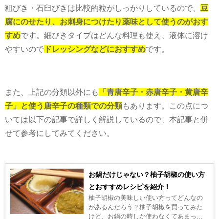
粗びき・石臼びきは比較的粒がしっかりしているので、
豆
腐にのせたり、お刺身につけたり薬味として使うのがおす
すめ
です。細びきタイプはどんな料理も使え、液体に溶け
やすいので
ドレッシングなどにおすすめ
です。
また、上記の分類以外にも
「青唐辛子・赤唐辛子・黄唐辛
子」と使う唐辛子の種類での分類
もあります。この点につ
いては以下の記事で詳しく解説しているので、本記事と併
せて参考にしてみてください。
お鍋だけじゃない？柚子胡椒の使い方
とおすすめレシピを紹介！
柚子胡椒の美味しい使い方ってどんなの
があるんだろう？柚子胡椒を買ってみた
けど、お鍋の時しか使わなくてあまって