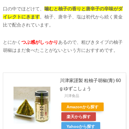
口の中でほどけて、
噛むと柚子の香りと唐辛子の辛味がダ
イレクトにきます
。柚子、唐辛子、塩は初代から続く黄金
比で配合されています。
とにかく
つぶ感がしっかり
あるので、粗びきタイプの柚子
胡椒はまだ食べたことがないという方におすすめです。
川津家謹製 粒柚子胡椒(青) 60
g ゆずこしょう
川津食品
Amazonから探す
楽天から探す
Yahooから探す