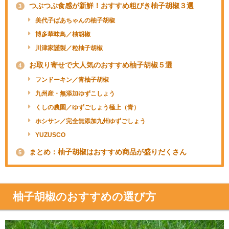
つぶつぶ食感が新鮮！おすすめ粗びき柚子胡椒３選
3
美代子ばあちゃんの柚子胡椒
博多華味鳥／柚胡椒
川津家謹製／粒柚子胡椒
お取り寄せで大人気のおすすめ柚子胡椒５選
4
フンドーキン／青柚子胡椒
九州産・無添加ゆずこしょう
くしの農園／ゆずごしょう極上（青）
ホシサン／完全無添加九州ゆずごしょう
YUZUSCO
まとめ：柚子胡椒はおすすめ商品が盛りだくさん
5
柚子胡椒のおすすめの選び方