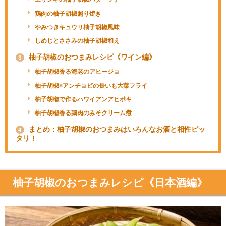
鶏肉の柚子胡椒照り焼き
やみつきキュウリ柚子胡椒風味
しめじとささみの柚子胡椒和え
柚子胡椒のおつまみレシピ《ワイン編》
3
柚子胡椒香る海老のアヒージョ
柚子胡椒×アンチョビの長いも大葉フライ
柚子胡椒で作るハワイアンアヒポキ
柚子胡椒香る鶏肉のみそクリーム煮
まとめ：柚子胡椒のおつまみはいろんなお酒と相性ピッ
4
タリ！
柚子胡椒のおつまみレシピ《日本酒編》