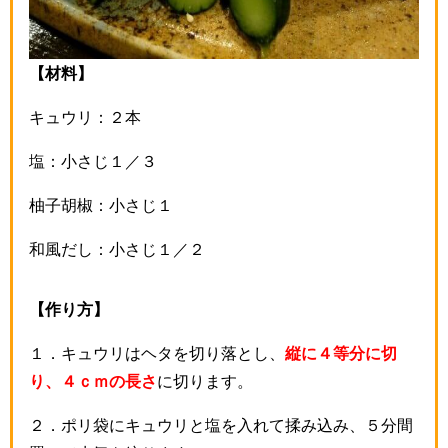
【材料】
キュウリ：２本
塩：小さじ１／３
柚子胡椒：小さじ１
和風だし：小さじ１／２
【作り方】
１．キュウリはヘタを切り落とし、
縦に４等分に切
り、４ｃｍの長さ
に切ります。
２．ポリ袋にキュウリと塩を入れて揉み込み、５分間