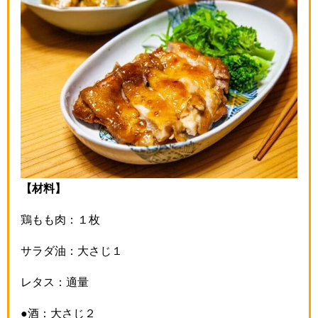
【材料】
鶏もも肉：１枚
サラダ油：大さじ１
レタス：適量
●酒：大さじ２