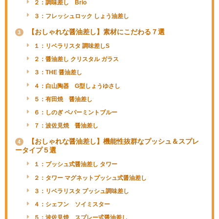
２：調味差し Brio
３：フレッシュロック しょう油差し
【おしゃれな醤油差し】素材にこだわる７選
3
１：リベラリスタ 調味差しS
２：醤油差し クリスタル ガラス
３：THE 醤油差し
４：白山陶器 G型しょうゆさし
５：有田焼 醤油差し
６：しのぎ ペパーミントブルー
７：波佐見焼 醤油差し
【おしゃれな醤油差し】機能性抜群なプッシュ＆スプレ
4
ータイプ５選
１：プッシュ式醤油差し タワー
２：タワー マグネットプッシュ式醤油差し
３：リベラリスタ プッシュ調味差し
４：シェフン ソイミスター
５：波佐見焼 スプレー式醤油差し