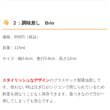
２：調味差し Brio
価格：
858
円（税込）
容量：
115ml
サイズ：幅
5.6cm
奥行
5.9cm
高さ
12cm
スタイリッシュなデザイン
のプラスチック製醤油差しで
す。使わない時は注ぎ口がシリコンで閉じられているため
鮮度を損なうことなく保存できます。蓋つきなので万が一
倒してしまっても安心ですよ。