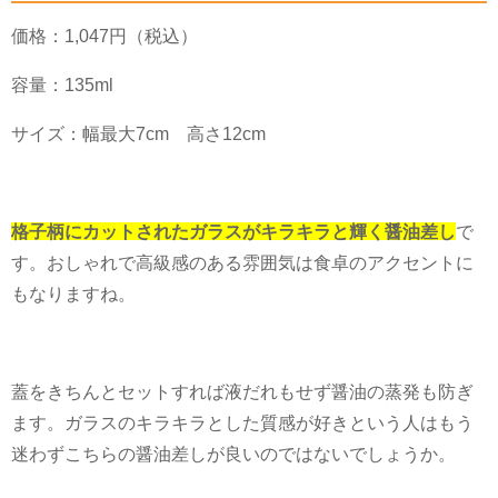
価格：
1,047
円（税込）
容量：
135ml
サイズ：幅最大
7cm
高さ
12cm
格子柄にカットされたガラスがキラキラと輝く醤油差し
で
す。おしゃれで高級感のある雰囲気は食卓のアクセントに
もなりますね。
蓋をきちんとセットすれば液だれもせず醤油の蒸発も防ぎ
ます。ガラスのキラキラとした質感が好きという人はもう
迷わずこちらの醤油差しが良いのではないでしょうか。