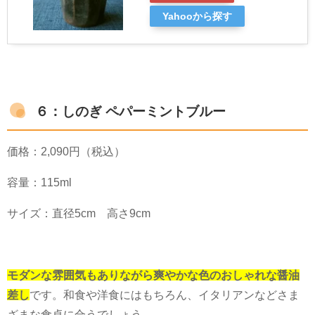
Yahooから探す
６：しのぎ ペパーミントブルー
価格：
2,090
円（税込）
容量：
115ml
サイズ：直径
5cm
高さ
9cm
モダンな雰囲気もありながら爽やかな色のおしゃれな醤油
差し
です。和食や洋食にはもちろん、イタリアンなどさま
ざまな食卓に合うでしょう。