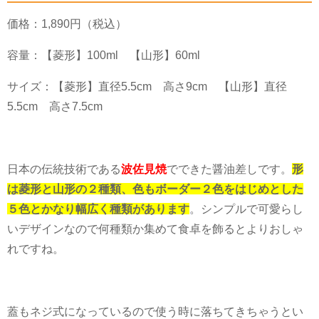
価格：
1,890
円（税込）
容量：【菱形】
100ml
【山形】
60ml
サイズ：【菱形】直径
5.5cm
高さ
9cm
【山形】直径
5.5cm
高さ
7.5cm
日本の伝統技術である
波佐見焼
でできた醤油差しです。
形
は菱形と山形の２種類、色もボーダー２色をはじめとした
５色とかなり幅広く種類があります
。シンプルで可愛らし
いデザインなので何種類か集めて食卓を飾るとよりおしゃ
れですね。
蓋もネジ式になっているので使う時に落ちてきちゃうとい