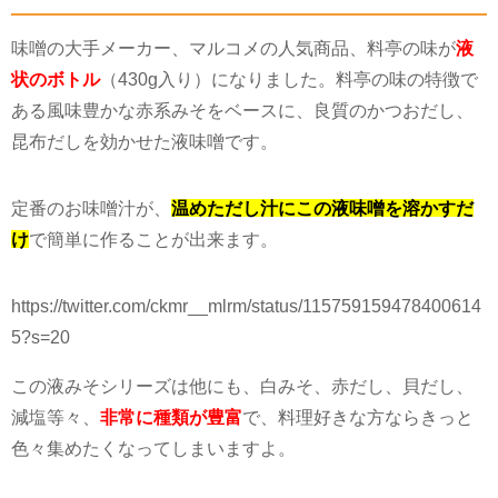
味噌の大手メーカー、マルコメの人気商品、料亭の味が
液
状のボトル
（430g入り）になりました。料亭の味の特徴で
ある風味豊かな赤系みそをベースに、良質のかつおだし、
昆布だしを効かせた液味噌です。
定番のお味噌汁が、
温めただし汁にこの液味噌を溶かすだ
け
で簡単に作ることが出来ます。
https://twitter.com/ckmr__mlrm/status/115759159478400614
5?s=20
この液みそシリーズは他にも、白みそ、赤だし、貝だし、
減塩等々、
非常に種類が豊富
で、料理好きな方ならきっと
色々集めたくなってしまいますよ。