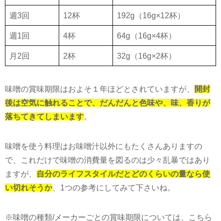
週3回
12杯
192g（16g×12杯）
週1回
4杯
64g（16g×4杯）
月2回
2杯
32g（16g×2杯）
味噌の賞味期限はおよそ１年ほどとされていますが、
開封
後は空気に触れることで、だんだんと色味や、味、香りが
落ちてきてしまいます
。
味噌を使う料理はお味噌汁以外にもたくさんありますの
で、これだけで味噌の消費量を図るのは少々乱暴ではあり
ますが、
自分のライフスタイルだとどのくらいの量なら使
い切れそうか
、
1
つの参考にしてみて下さいね。
※味噌の種類
/
メーカーごとの賞味期限については、こちら