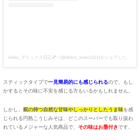
keiko_デトックス日記💕✨(@detox_keiko1111)がシェアした投稿
スティックタイプで
一見簡易的にも感じられる
ので、もし
かするとその味に不安を感じる方もいるかもしれません。
しかし、
糀の持つ自然な甘味やしっかりとしたうま味
を感
じられる円熟こうじみそは、どこのスーパーでも取り扱わ
れているメジャーな人気商品で、
その味はお墨付き
です。