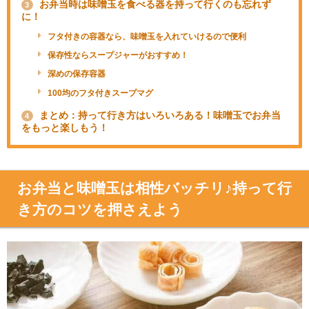
お弁当時は味噌玉を食べる器を持って行くのも忘れず
3
に！
フタ付きの容器なら、味噌玉を入れていけるので便利
保存性ならスープジャーがおすすめ！
深めの保存容器
100均のフタ付きスープマグ
まとめ：持って行き方はいろいろある！味噌玉でお弁当
4
をもっと楽しもう！
お弁当と味噌玉は相性バッチリ♪持って行
き方のコツを押さえよう