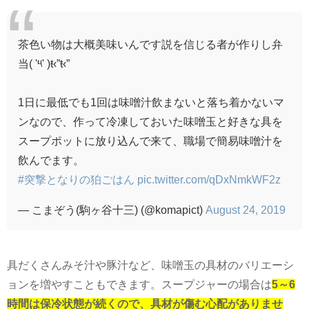
茶色い物は大概美味いんです説を信じる者が作りし弁
当( '༥' )ŧ‹”ŧ‹”
1日に最低でも1回は味噌汁飲まないと落ち着かないマ
ンなので、作って冷凍しておいた味噌玉と好きな具を
スープポットに放り込んで来て、職場で簡易味噌汁を
飲んでます。
#突撃となりの狛ごはん
pic.twitter.com/qDxNmkWF2z
— こまぞう(駒ヶ谷十三) (@komapict)
August 24, 2019
具だくさんみそ汁や豚汁など、味噌玉の具材のバリエーシ
ョンを増やすこともできます。スープジャーの場合は
5～6
時間は保冷状態が続くので、具材が傷む心配がありませ