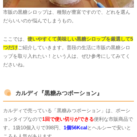
市販の黒糖シロップは、種類が豊富ですので、どれを選ん
だらいいのか悩んでしまうもの。
ここでは、
使いやすくて美味しい黒糖シロップを厳選して5
つだけ
ご紹介していきます。普段の生活に市販の黒糖シロ
ップを取り入れたい！という人は、ぜひ参考にしてみてく
ださいね。
カルディ『黒糖みつポーション』
カルディで売っている「黒糖みつポーション」は、ポーシ
ョンタイプなので
1回で使い切りができる
便利な市販商品で
す。
1
袋
10
個入りで
398
円、
1個56Kcal
とヘルシーで安いと
ころも人気があります。