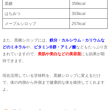
黒糖
356kcal
はちみつ
303kcal
メープルシロップ
257kcal
また、黒糖シロップには、
鉄分・カルシウム・カリウムな
どのミネラル
や、
ビタミンB群・アミノ酸
などもたっぷり含
まれていますので、
美肌や美白などの美容面
にも効果が期
待できます。
現在活用している甘味料を、黒糖シロップに変えるだけ
で、体の内側から外側まで健康的な体を維持してくれます
よ。