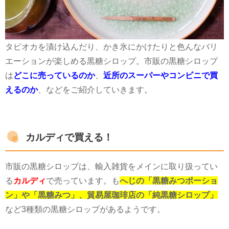
タピオカを漬け込んだり、かき氷にかけたりと色んなバリ
エーションが楽しめる黒糖シロップ。市販の黒糖シロップ
は
どこに売っているのか
、
近所のスーパーやコンビニで買
えるのか
、などをご紹介していきます。
カルディで買える！
市販の黒糖シロップは、輸入雑貨をメインに取り扱ってい
る
カルディ
で売っています。も
へじの「黒糖みつポーショ
ン」や「黒糖みつ」、貿易屋珈琲店の「純黒糖シロップ」
など
3
種類の黒糖シロップがあるようです。