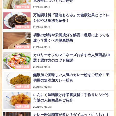
危険性についてもご紹介
健康と栄養
2021年4月5日
万能調味料『醤油もろみ』の健康効果とは？レ
シピや活用法を紹介！
健康と栄養
2021年4月5日
胡椒の効能や栄養成分を解説！種類によっても
違う？驚くべき健康効果
健康と栄養
2021年4月1日
カロリーオフのマヨネーズおすすめ人気商品10
選！選び方のコツも解説
健康と栄養
2021年4月1日
無添加で美味しい人気のカレー粉をご紹介！子
供用の無添加カレー粉も
健康と栄養
2021年3月26日
にんにく味噌漬けは栄養抜群！手作りレシピや
市販の人気商品をご紹介
健康と栄養
2021年3月19日
カレー粉は糖質が多い？ダイエットにもおすす