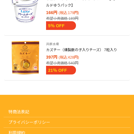
ルドゆうパック】
166円
(税込:179円)
希望小売価格
189円
5％ OFF
井原水産
カズチー（燻製数の子入りチーズ） 7粒入り
397円
(税込:428円)
希望小売価格
540円
21％ OFF
特商法表記
プライバシーポリシー
利用規約