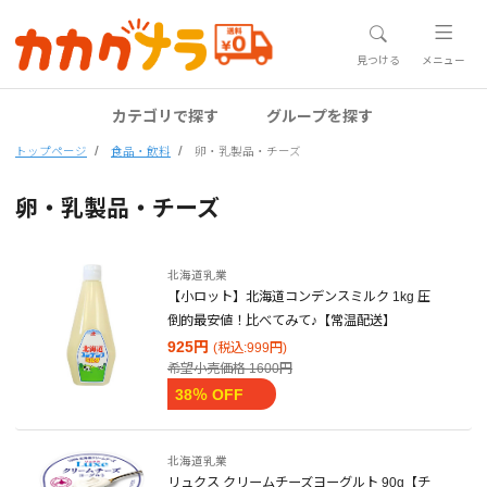
見つける
メニュー
カテゴリで探す
グループを探す
トップページ
食品・飲料
卵・乳製品・チーズ
卵・乳製品・チーズ
北海道乳業
【小ロット】北海道コンデンスミルク 1kg 圧
倒的最安値！比べてみて♪【常温配送】
925円
(税込:999円)
希望小売価格
1600円
38％ OFF
北海道乳業
リュクス クリームチーズヨーグルト 90g【チ