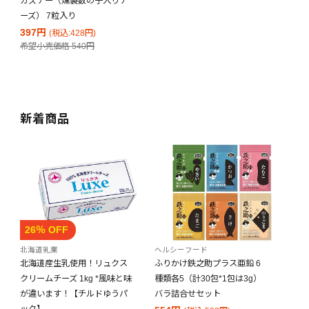
カズチー（燻製数の子入りチ
ーズ） 7粒入り
397円
(税込:428円)
希望小売価格
540円
新着商品
26％ OFF
北海道乳業
ヘルシーフード
北海道産生乳使用！リュクス
ふりかけ鉄之助プラス亜鉛 6
クリームチーズ 1kg *風味と味
種類各5（計30包*1包は3g）
が違います！【チルドゆうパ
バラ詰合せセット
ック】