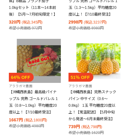
県】B級品 ブランド茄子
ップル 完熟 ゴールドバレル 1
1.0kgセット（11本～14本前
玉（1.3～1.5kg）平均糖度20
後）【5月～7月初旬限定！】
度以上！【7/10最終受注】
320円
2998円
(税込:345円)
(税込:3237円)
希望小売価格
972円
希望小売価格
8980円
64％ OFF
51％ OFF
アララガマ農園
アララガマ農園
【沖縄西表島】最高級パイナ
【沖縄西表島】完熟スナック
ップル 完熟 ゴールドバレル 1
パイン 中サイズ（0.6～
玉（0.8～1.0kg）平均糖度20
0.8kg） 1玉 平均糖度20度以
度以上！【7/10最終受注】
上！【常温配送】【5月中旬
から発送～6月末最終受注】
1667円
(税込:1800円)
希望小売価格
4980円
739円
(税込:798円)
希望小売価格
1620円