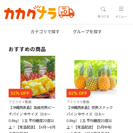
見つける
メニュー
カテゴリで探す
グループを探す
おすすめの商品
51％ OFF
51％ OFF
アララガマ農園
アララガマ農園
【沖縄西表島】高級完熟ピー
【沖縄西表島】完熟スナック
チパイン 中サイズ（0.6～
パイン 中サイズ（0.6～
0.8kg） 1玉 平均糖度20度以
0.8kg） 1玉 平均糖度20度以
上！【常温配送】【4月～6月
上！【常温配送】【5月中旬