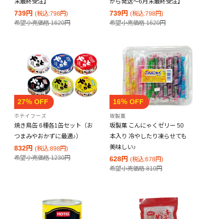
末最終受注】
から発送～6月末最終受注】
739円
739円
(税込:798円)
(税込:798円)
希望小売価格
1620円
希望小売価格
1620円
27％ OFF
16％ OFF
ホテイフーズ
坂製菓
焼き鳥缶 6種各1缶セット（お
坂製菓 こんにゃくゼリー 50
つまみやおかずに最適♪）
本入り 冷やしたり凍らせても
美味しい♪
832円
(税込:898円)
希望小売価格
1230円
628円
(税込:678円)
希望小売価格
810円