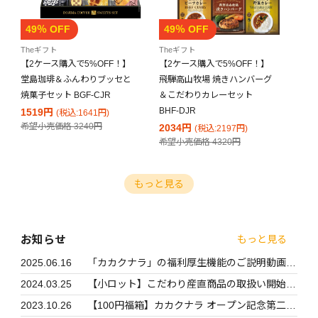
49％ OFF
49％ OFF
Theギフト
Theギフト
【2ケース購入で5%OFF！】
【2ケース購入で5%OFF！】
堂島珈琲＆ふんわりブッセと
飛騨高山牧場 焼きハンバーグ
焼菓子セット BGF-CJR
＆こだわりカレーセット
BHF-DJR
1519円
(税込:1641円)
希望小売価格
3240円
2034円
(税込:2197円)
希望小売価格
4320円
もっと見る
お知らせ
もっと見る
2025.06.16
「カカクナラ」の福利厚生機能のご説明動画を
公開しました
2024.03.25
【小ロット】こだわり産直商品の取扱い開始の
お知らせ
2023.10.26
【100円福箱】カカクナラ オープン記念第二弾