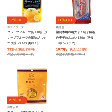
17％ OFF
11％ OFF
ホテイフーズ
福さ屋
グレープフルーツ缶 410g（グ
福岡本場の明太子！切子無着
レープフルーツの風味がしっ
色辛子めんたい 180g【チル
かり残っていて美味！）
ドゆうパック】
332円
1073円
(税込:358円)
(税込:1158円)
希望小売価格
432円
希望小売価格
1296円
21％ OFF
井原水産