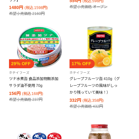
554円
(税込:598円)
希望小売価格
オープン
1480円
(税込:1598円)
希望小売価格
2160円
29％ OFF
17％ OFF
ホテイフーズ
ホテイフーズ
ツナ水煮缶 食品添加物無添加
グレープフルーツ缶 410g（グ
サラダ油不使用 70g
レープフルーツの風味がしっ
かり残っていて美味！）
156円
(税込:168円)
希望小売価格
237円
332円
(税込:358円)
希望小売価格
432円