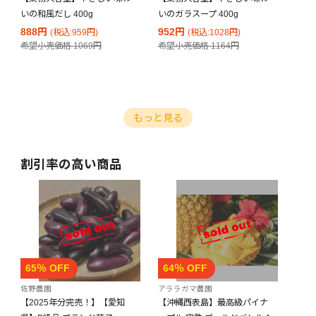
いの和風だし 400g
いのガラスープ 400g
888円
952円
(税込:959円)
(税込:1028円)
希望小売価格
1069円
希望小売価格
1164円
もっと見る
割引率の高い商品
65％ OFF
64％ OFF
佐野農園
アララガマ農園
【2025年分完売！】【愛知
【沖縄西表島】最高級パイナ