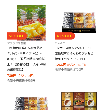
51％ OFF
49％ OFF
アララガマ農園
Theギフト
【沖縄西表島】高級完熟ピー
【2ケース購入で5%OFF！】
チパイン 中サイズ（0.6～
堂島珈琲＆ふんわりブッセと
0.8kg） 1玉 平均糖度20度以
焼菓子セット BGF-BER
上！【常温配送】【4月～6月
1266円
(税込:1367円)
末最終受注】
希望小売価格
2700円
739円
(税込:798円)
希望小売価格
1620円