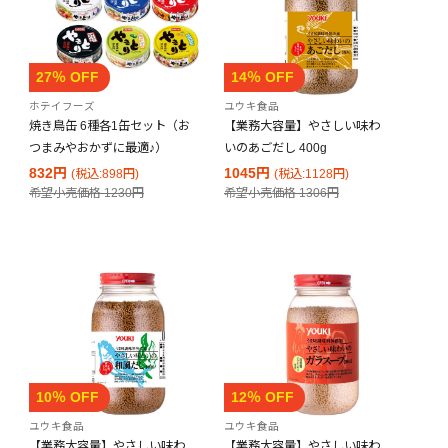
27％ OFF
14％ OFF
ホテイフーズ
ユウキ食品
焼き鳥缶 6種各1缶セット（お
【業務大容量】やさしい味わ
つまみやおかずに最適♪）
いのあごだし 400g
832円
1045円
(税込:898円)
(税込:1128円)
希望小売価格
1230円
希望小売価格
1306円
10％ OFF
12％ OFF
ユウキ食品
ユウキ食品
【業務大容量】やさしい味わ
【業務大容量】やさしい味わ