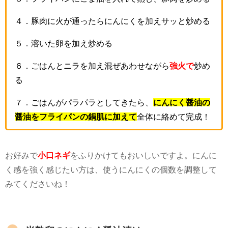
４．
豚肉に火が通ったらにんにくを加えサッと炒める
５．
溶いた卵を加え炒める
６．
ごはんとニラを加え混ぜあわせながら
強火で
炒め
る
７．
ごはんがパラパラとしてきたら、
にんにく醤油の
醤油をフライパンの鍋肌に加えて
全体に絡めて完成！
お好みで
小口ネギ
をふりかけてもおいしいですよ。にんに
く感を強く感じたい方は、使うにんにくの個数を調整して
みてくださいね！