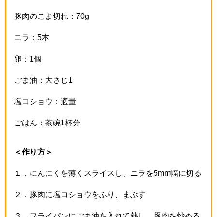
豚肉のこま切れ：70g
ニラ：5本
卵：1個
ごま油：大さじ1
塩コショウ：適量
ごはん：茶碗1杯分
＜作り方＞
１．
にんにくを薄くスライスし、ニラを
5mm
幅に切る
２．
豚肉に塩コショウをふり、まぶす
３．
フライパンにごま油を入れて熱し、豚肉を炒める