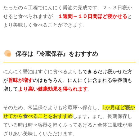
たったの４工程でにんにく醤油の完成です。２～３日寝か
せると食べられますが、
１週間～１０日間ほど寝かせる
と
より美味しく食べることができます。
保存は『冷蔵保存』をおすすめ
にんにく醤油はすぐに食べるよりも
できるだけ寝かせた方
が
旨味が増す
のはもちろん、にんにくに含まれる栄養価も
増して
より高い健康効果を得られます
。
そのため、常温保存よりも冷蔵庫へ保存し、
1か月ほど寝か
せてから食べることをおすすめ
します
。
また、長期保存し
ている時は時々容器を軽くふってあげると全体に風味が混
ざりあい美味しくいただけます。