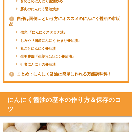
きのこのにんにく醤油炒め
豚肉のにんにく醤油焼き
自作は面倒…という方にオススメのにんにく醤油の市販
3
品
信光 『にんにくスタミナ漬』
しろや『国産にんにく たまり醤油漬』
丸ごとにんにく醤油漬
生姜農園『生姜×にんにく醤油漬』
行者にんにくの醤油漬
まとめ：にんにく醤油は簡単に作れる万能調味料！
4
にんにく醤油の基本の作り方＆保存のコ
ツ