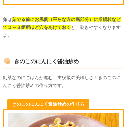
卵は
茹でる前にお尻側（平らな方の底部分）に爪楊枝など
で２～３箇所ほど穴をあけておく
と、剥きやすくなります
よ。
きのこのにんにく醤油炒め
副菜なのにごはんが進む、主役級の美味しさ！きのこのに
んにく醤油炒めの作り方です。
きのこのにんにく醤油炒めの作り方