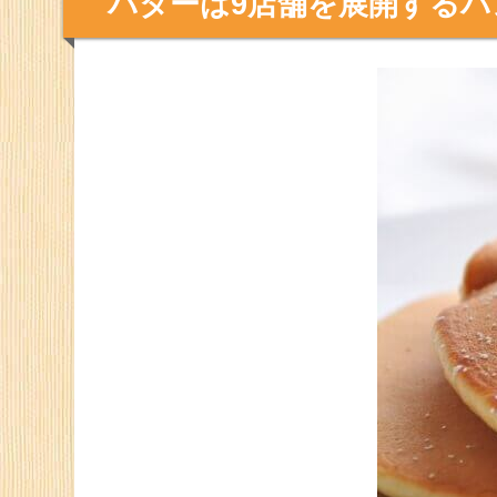
甘いだけじゃない！バターのお食
4
バターミルクパンケーキ＆サラダプレート（1
ふわふわスフレのエッグベネディクトパンケ
パンケーキが食べたい！バターの
5
近くに店舗がない！通販できる？
バターのふわふわパンケーキでリ
6
バターは9店舗を展開するパ