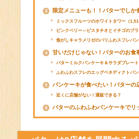
目次
[
閉じる
]
バターは9店舗を展開するパンケ
1
バターの看板パンケーキをご紹介
2
スフレクラシック（1,298円）
バターミルクパンケーキ ～純生クリーム添
発酵バターの窯出しフレンチパンケーキ ～
限定メニューも！！バターでしか
3
ミックスフルーツのホワイトタワー（1,51
ピンクベリー～ピスタチオとイチゴのプラネ
焦がしキャラメリゼのパリふわスフレパンケ