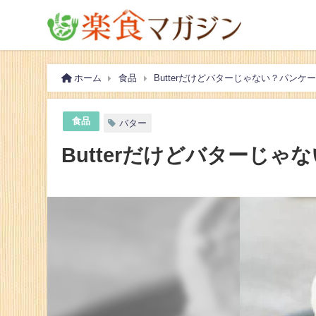
ホーム
食品
Butterだけどバターじゃない？パン