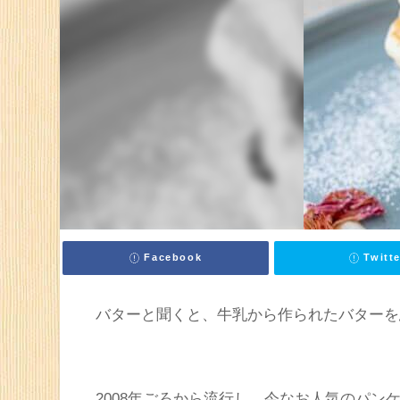
食品
バター
Butterだけどバターじ