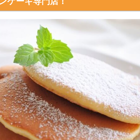
事パンケーキ
,078円）
ーキ（1,298円）
店舗はどこにある？
ッチなティータイムを♪
ンケーキ専門店！