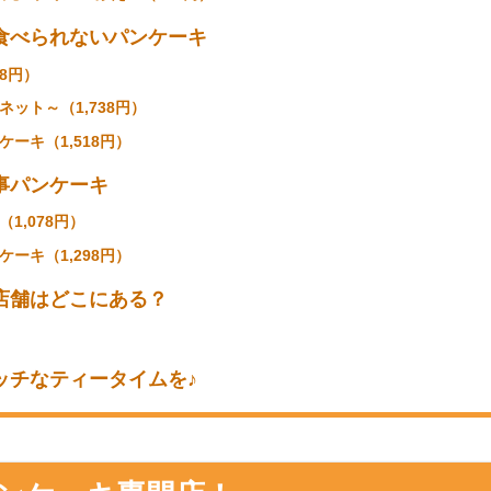
ーキ専門店！
！
え～（858円）
純生クリーム添え～（968円）
食べられないパンケーキ
8円）
ット～（1,738円）
ーキ（1,518円）