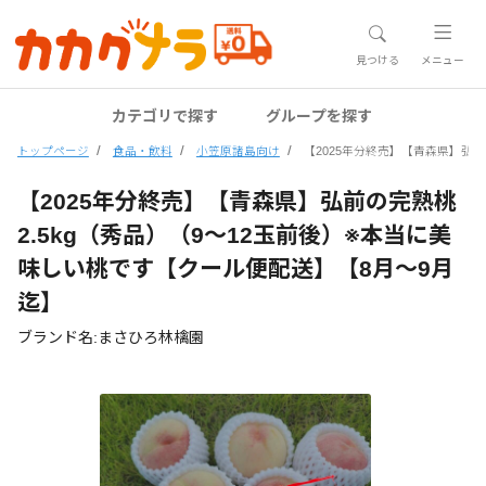
見つける
メニュー
カテゴリで探す
グループを探す
トップページ
食品・飲料
小笠原諸島向け
【2025年分終売】【青森県】弘前
【2025年分終売】【青森県】弘前の完熟桃
2.5kg（秀品）（9～12玉前後）※本当に美
味しい桃です【クール便配送】【8月～9月
迄】
ブランド名:まさひろ林檎園