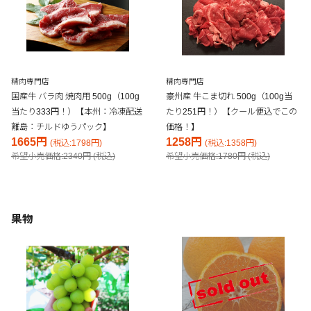
精肉専門店
精肉専門店
国産牛 バラ肉 焼肉用 500g（100g
豪州産 牛こま切れ 500g（100g当
当たり333円！）【本州：冷凍配送
たり251円！）【クール便込でこの
離島：チルドゆうパック】
価格！】
1665円
1258円
(税込:1798円)
(税込:1358円)
希望小売価格:2340円 (税込)
希望小売価格:1780円 (税込)
果物