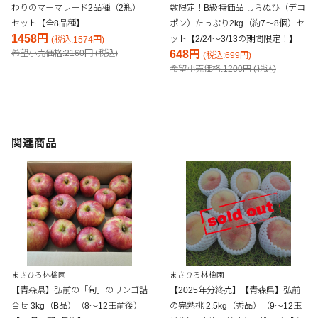
わりのマーマレード2品種（2瓶）
数限定！B級特価品 しらぬひ（デコ
セット【全8品種】
ポン）たっぷり2kg（約7～8個）セ
1458円
ット【2/24～3/13の期間限定！】
(税込:1574円)
希望小売価格:2160円 (税込)
648円
(税込:699円)
希望小売価格:1200円 (税込)
関連商品
まさひろ林檎園
まさひろ林檎園
【青森県】弘前の「旬」のリンゴ詰
【2025年分終売】【青森県】弘前
合せ 3kg（B品）（8～12玉前後）
の完熟桃 2.5kg（秀品）（9～12玉