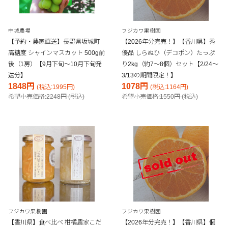
中城農場
フジカワ果樹園
【予約・農家直送】長野県坂城町
【2026年分完売！】【香川県】秀
高糖度 シャインマスカット 500g前
優品 しらぬひ（デコポン）たっぷ
後（1房）【9月下旬～10月下旬発
り2kg（約7～8個）セット【2/24～
送分】
3/13の期間限定！】
1848円
1078円
(税込:1995円)
(税込:1164円)
希望小売価格:2248円 (税込)
希望小売価格:1550円 (税込)
フジカワ果樹園
フジカワ果樹園
【香川県】食べ比べ 柑橘農家こだ
【2026年分完売！】【香川県】個