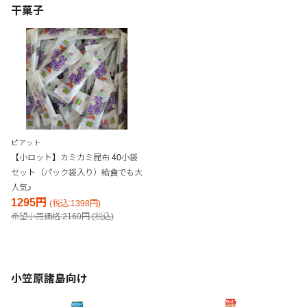
干菓子
ピアット
【小ロット】カミカミ昆布 40小袋
セット（パック袋入り）給食でも大
人気♪
1295円
(税込:1398円)
希望小売価格:2160円 (税込)
小笠原諸島向け