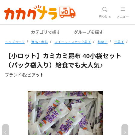
見つける
メニュー
カテゴリで探す
グループを探す
トップページ
食品・飲料
スイーツ・スナック菓子
和菓子
干菓子
【
【小ロット】カミカミ昆布 40小袋セット
（パック袋入り）給食でも大人気♪
ブランド名:ピアット