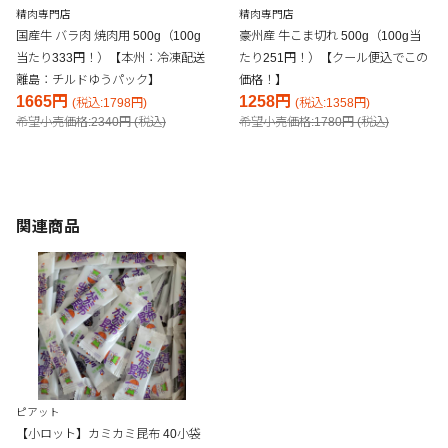
精肉専門店
精肉専門店
国産牛 バラ肉 焼肉用 500g（100g
豪州産 牛こま切れ 500g（100g当
当たり333円！）【本州：冷凍配送
たり251円！）【クール便込でこの
離島：チルドゆうパック】
価格！】
1665円
1258円
(税込:1798円)
(税込:1358円)
希望小売価格:2340円 (税込)
希望小売価格:1780円 (税込)
関連商品
ピアット
【小ロット】カミカミ昆布 40小袋