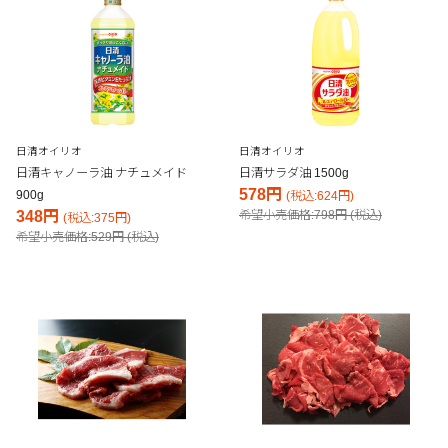
日清オイリオ
日清オイリオ
日清キャノーラ油 ナチュメイド
日清サラダ油 1500g
578円
900g
(税込:624円)
348円
希望小売価格:798円 (税込)
(税込:375円)
希望小売価格:529円 (税込)