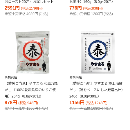
沢ロースト20包）お試しセット
お出汁）160g（8.0g×20包）
2591円
776円
(税込:2798円)
(税込:838円)
希望小売価格:4080円 (税込)
希望小売価格:1200円 (税込)
高橋商店
高橋商店
【愛媛ご当地】やすまる 和風万能
【愛媛ご当地】やすまる 極上海鮮
だし（100%愛媛県産のいりこ使
だし（鮪をベースにした厳選出汁）
用）264g（8.8g×30包）
240g（8.0g×30包）
878円
1156円
(税込:948円)
(税込:1248円)
希望小売価格:1200円 (税込)
希望小売価格:1680円 (税込)