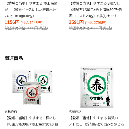
【愛媛ご当地】やすまる 極上海鮮
【愛媛ご当地】やすまる 3種だし
だし（鮪をベースにした厳選出汁）
（和風万能30包+極上海鮮30包+贅
240g（8.0g×30包）
沢ロースト20包）お試しセット
1156円
2591円
(税込:1248円)
(税込:2798円)
希望小売価格:1680円 (税込)
希望小売価格:4080円 (税込)
関連商品
高橋商店
高橋商店
【愛媛ご当地】やすまる 3種だし
【愛媛ご当地】やすまる 贅沢ロー
（和風万能30包+極上海鮮30包+贅
ストだし（焙煎製法で旨みを感じる