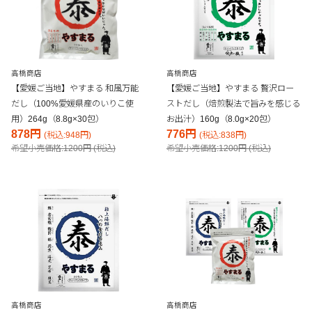
高橋商店
高橋商店
【愛媛ご当地】やすまる 和風万能
【愛媛ご当地】やすまる 贅沢ロー
だし（100%愛媛県産のいりこ使
ストだし（焙煎製法で旨みを感じる
用）264g（8.8g×30包）
お出汁）160g（8.0g×20包）
878円
776円
(税込:948円)
(税込:838円)
希望小売価格:1200円 (税込)
希望小売価格:1200円 (税込)
高橋商店
高橋商店