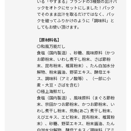
いる「やすまる」ブランドの3種類の出汁パ
ックをオトクにセットにしました！パック
でそのまま出汁を取るだけではなく、パッ
クを破ってふりかけのように「調味料」と
してもお使い頂けます。
【原材料名】
◎和風万能だし
食塩（国内製造）、砂糖、風味原料（かつ
お節粉末、いわし煮干し粉末、さば節粉
末、昆布粉末、椎茸粉末）、たん白加水分
解物、粉末醤油、野菜エキス、酵母エキ
ス、調味料（アミノ酸等）、（一部に小
麦・大豆・さばを含む）
◎極上海鮮だし
食塩（国内製造）、風味原料（まぐろ節粉
末、宗田かつお節粉末、かつお節粉末、い
わし煮干し粉末、飛魚(あご) 煮干し粉末、
えびエキス、エビ粉末、昆布粉末、椎茸粉
末）、砂糖、野菜エキス、粉末醤油、たん
白加水分解物、酵母エキス／調味料（アミ