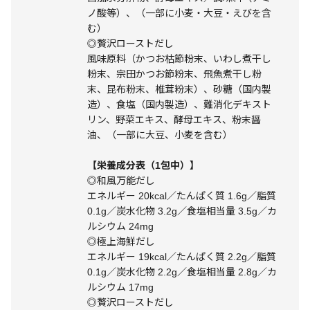
ノ酸等）、（一部に小麦・大豆・えびを含
む）
◎贅沢ローストだし
風味原料（かつお枯節粉末、いわし煮干し
粉末、宗田かつお節粉末、飛魚煮干し粉
末、昆布粉末、椎茸粉末）、砂糖（国内製
造）、食塩（国内製造）、難消化デキスト
リン、野菜エキス、酵母エキス、粉末醤
油、（一部に大豆、小麦を含む）
【栄養成分表（1包中）】
◎和風万能だし
エネルギー 20kcal／たんぱく質 1.6g／脂質
0.1g／炭水化物 3.2g／食塩相当量 3.5g／カ
ルシウム 24mg
◎極上海鮮だし
エネルギー 19kcal／たんぱく質 2.2g／脂質
0.1g／炭水化物 2.2g／食塩相当量 2.8g／カ
ルシウム 17mg
◎贅沢ローストだし