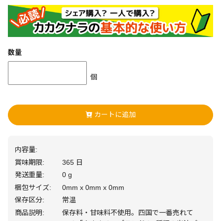
数量
個
カートに追加
内容量:
賞味期限:
365 日
発送重量:
0 g
梱包サイズ:
0mm x 0mm x 0mm
保存区分:
常温
商品説明:
保存料・甘味料不使用。四国で一番売れて