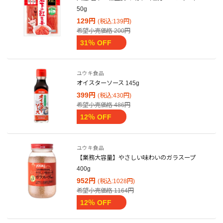
50g
129円
(税込:139円)
希望小売価格
200円
31％ OFF
ユウキ食品
オイスターソース 145g
399円
(税込:430円)
希望小売価格
486円
12％ OFF
ユウキ食品
【業務大容量】やさしい味わいのガラスープ
400g
952円
(税込:1028円)
希望小売価格
1164円
12％ OFF