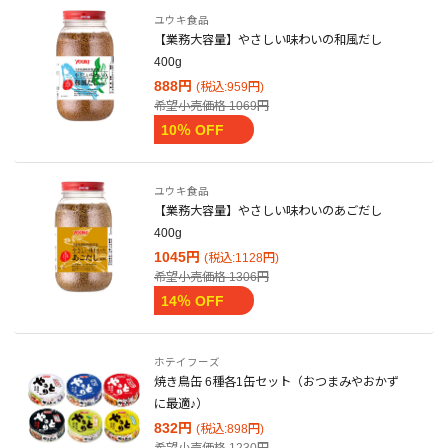
ユウキ食品
【業務大容量】やさしい味わいの和風だし
400g
888円
(税込:959円)
希望小売価格
1069円
10％ OFF
ユウキ食品
【業務大容量】やさしい味わいのあごだし
400g
1045円
(税込:1128円)
希望小売価格
1306円
14％ OFF
ホテイフーズ
焼き鳥缶 6種各1缶セット（おつまみやおかず
に最適♪）
832円
(税込:898円)