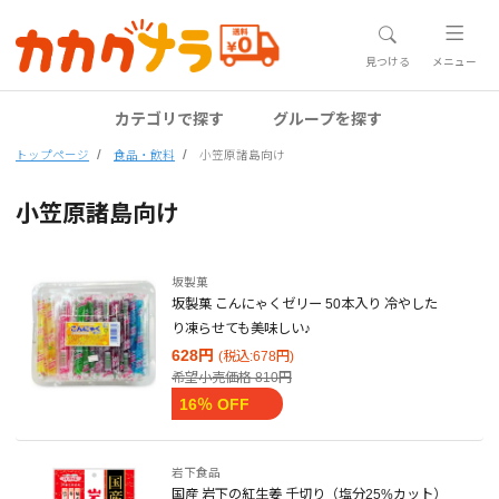
見つける
メニュー
カテゴリで探す
グループを探す
トップページ
食品・飲料
小笠原諸島向け
小笠原諸島向け
坂製菓
坂製菓 こんにゃくゼリー 50本入り 冷やした
り凍らせても美味しい♪
628円
(税込:678円)
希望小売価格
810円
16％ OFF
岩下食品
国産 岩下の紅生姜 千切り（塩分25%カット）