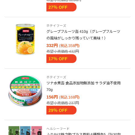
希望小売価格
1230円
27％ OFF
ホテイフーズ
グレープフルーツ缶 410g（グレープフルーツ
の風味がしっかり残っていて美味！）
332円
(税込:358円)
希望小売価格
432円
17％ OFF
ホテイフーズ
ツナ水煮缶 食品添加物無添加 サラダ油不使用
70g
156円
(税込:168円)
希望小売価格
237円
29％ OFF
ヘルシーフード
ふりかけ鉄之助プラス亜鉛 6種類各5（計30包