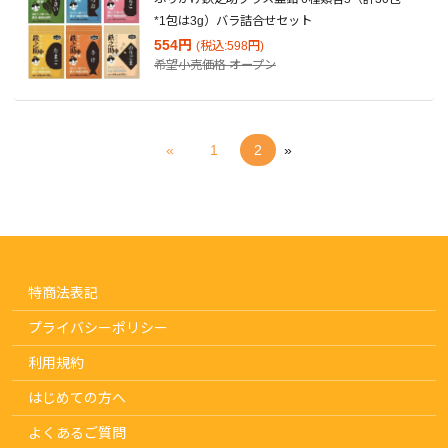
*1包は3g）バラ詰合せセット
554円
(税込:598円)
希望小売価格
オープン
«
1
2
»
特商法表記
プライバシーポリシー
利用規約
はじめての方へ
よくあるご質問