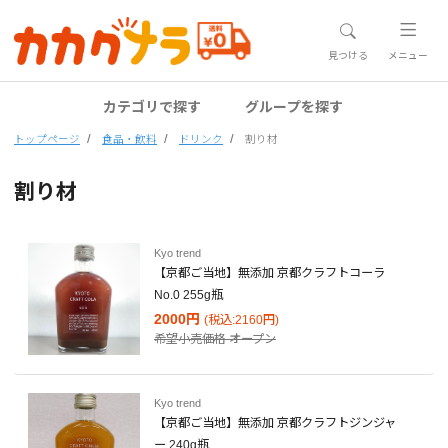
見つける
メニュー
カテゴリで探す
グループを探す
トップページ
食品・飲料
ドリンク
割り材
割り材
Kyo trend
【京都ご当地】無添加 京都クラフトコーラ
No.0 255g瓶
2000円
(税込:2160円)
希望小売価格
オープン
Kyo trend
【京都ご当地】無添加 京都クラフトジンジャ
ー 240g瓶